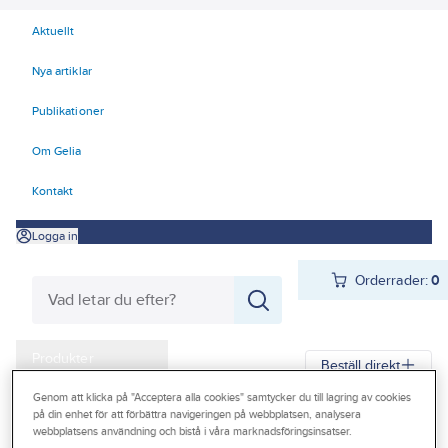
Aktuellt
Nya artiklar
Publikationer
Om Gelia
Kontakt
Logga in
Orderrader:
0
Produkter
Beställ direkt
Kampanjer
Genom att klicka på "Acceptera alla cookies" samtycker du till lagring av cookies
på din enhet för att förbättra navigeringen på webbplatsen, analysera
Gelia
Produkter
Personligt skydd
Kläder
Korttidsplagg
Outlet
webbplatsens användning och bistå i våra marknadsföringsinsatser.
Ärmskydd/Förkläden