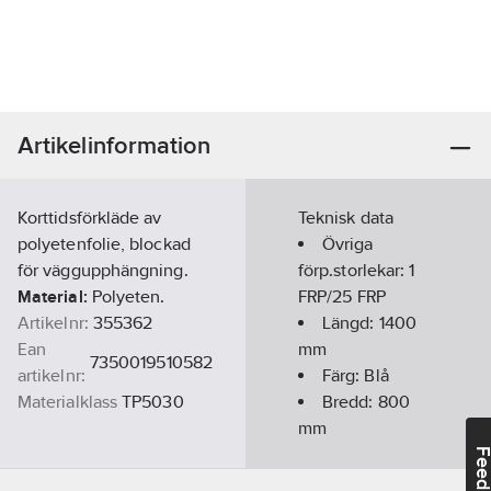
Artikelinformation
Korttidsförkläde av
Teknisk data
polyetenfolie, blockad
Övriga
för väggupphängning.
förp.storlekar:
1
Material:
Polyeten.
FRP/25 FRP
Artikelnr:
355362
Längd:
1400
Ean
mm
7350019510582
artikelnr:
Färg:
Blå
Materialklass
TP5030
Bredd:
800
mm
Tjocklek:
Feedba
0.04
mm