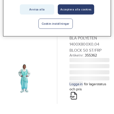
Vårt erbjudande
Avvisa alla
Acceptera alla cookies
ACTIVEWEAR
Interiör
Korttidsförkläde
Handla hos oss
polyeten
Cookie-inställningar
KORTTIDSFÖRKLÄDE
Guider & inspiration
BLÅ POLYETEN
Vanliga frågor
1400X800X0,04
BLOCK 50 ST/FRP
Artikelnr:
355362
Logga in
för lagerstatus
och pris