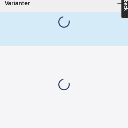
Varianter
Kön:
Unisex
Typ av
förslutning/stängning:
Band
Säsong:
Året
runt