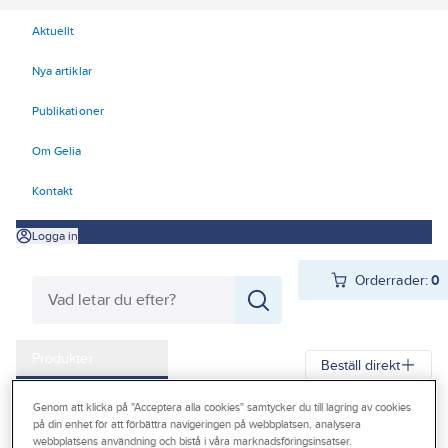
Aktuellt
Nya artiklar
Publikationer
Om Gelia
Kontakt
Logga in
Orderrader:
0
Produkter
Beställ direkt
Kampanjer
Genom att klicka på "Acceptera alla cookies" samtycker du till lagring av cookies
Gelia
Produkter
Personligt skydd
Kläder
Underkläder
på din enhet för att förbättra navigeringen på webbplatsen, analysera
Outlet
webbplatsens användning och bistå i våra marknadsföringsinsatser.
Underdel