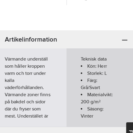
Artikelinformation
Värmande underställ
Teknisk data
som håller kroppen
Kön:
Herr
varm och torr under
Storlek:
L
kalla
Färg:
väderförhållanden.
Grå/Svart
Värmande zoner finns
Materialvikt:
på bakdel och sidor
200
g/m²
där du fryser som
Säsong:
mest. Understället är
Vinter
tillverkat i 100 %
merinoull som ger