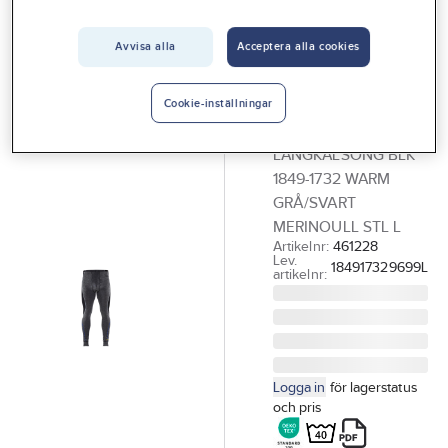
Vårt erbjudande
Avvisa alla
Acceptera alla cookies
BLÅKLÄDER
Interiör
Långkalsong
Handla hos oss
Blåkläder 1849-
Cookie-inställningar
1732
Guider & inspiration
LÅNGKALSONG BLK
Vanliga frågor
1849-1732 WARM
GRÅ/SVART
MERINOULL STL L
Artikelnr:
461228
Lev.
184917329699L
artikelnr:
Logga in
för lagerstatus
och pris