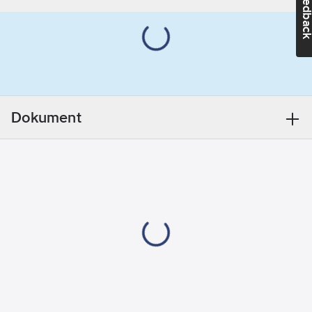
Feedba
stoppas i de bälgade
framfickorna,
telefonficka,
tumstocksficka med
knivhållare och
pennficka.
Material:
100% bomull, twill,
Dokument
370 g/m².
Artikelnr:
463005
Lev.
856613709900C54
artikelnr:
Ean
7330509206270
artikelnr:
Materialklass
TP1520