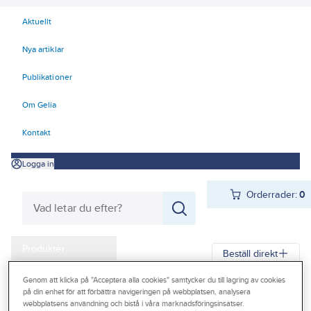
Aktuellt
Nya artiklar
Publikationer
Om Gelia
Kontakt
Logga in
Orderrader:
0
Produkter
Beställ direkt
Kampanjer
Genom att klicka på "Acceptera alla cookies" samtycker du till lagring av cookies
Gelia
Produkter
Personligt skydd
Kläder
Byxor
Kilt/Kjol
på din enhet för att förbättra navigeringen på webbplatsen, analysera
Outlet
webbplatsens användning och bistå i våra marknadsföringsinsatser.