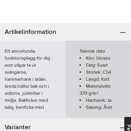
Artikelinformation
Ett annorlunda
Teknisk data
funktionsplagg för dig
Kön:
Unisex
som vågar ta ut
Färg:
Svart
svängarna,
Storlek:
C54
hammarhank i sidan,
Längd:
Kort
breda hällor bak och i
Materialvikt:
sidorna, justerbar i
370
g/m²
midja. Bakfickor med
Hantverk:
Ja
bälg, benficka med
Säsong:
Året
lock, framfickor med
runt
bälg, sidfickor.
Hälsa &
Varianter
Spikfickor - kan
Säkerhet:
Svets