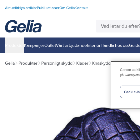
Aktuellt
Nya artiklar
Publikationer
Om Gelia
Kontakt
Produkter
Kampanjer
Outlet
Vårt erbjudande
Interiör
Handla hos oss
Guide
Gelia
Produkter
Personligt skydd
Kläder
Knäskydd, bälten & häng
Genom att kli
på webbplats
Cookie-in