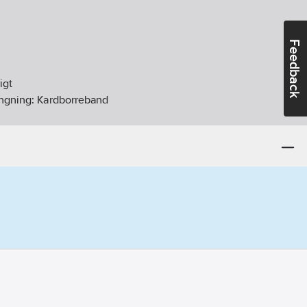
Feedback
igt
ängning:
Kardborreband