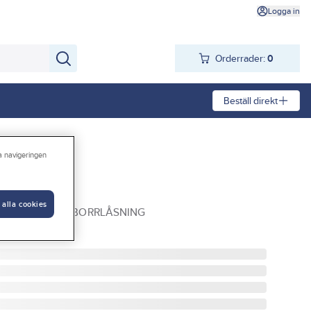
Logga in
Orderrader:
0
Beställ direkt
ra navigeringen
y Kneeze
 alla cookies
EZE MED KARDBORRLÅSNING