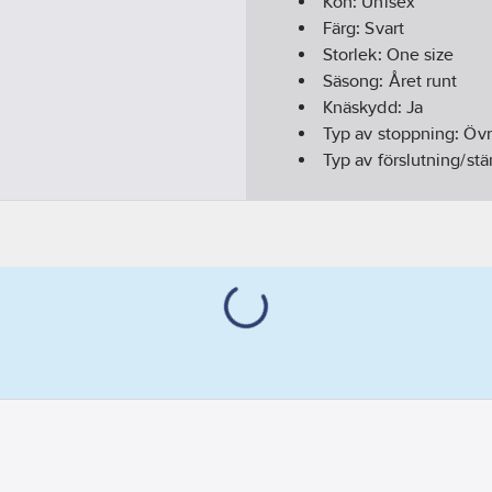
Kön:
Unisex
Färg:
Svart
Storlek:
One size
Säsong:
Året runt
Knäskydd:
Ja
Typ av stoppning:
Övr
Typ av förslutning/st