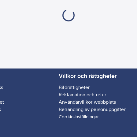
Villkor och rättigheter
ss
Bildrättigheter
Reklamation och retur
et
Användarvillkor webbplats
s
Behandling av personuppgifter
Cookie-inställningar