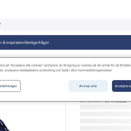
r & inspiration
Vanliga frågor
slen
Knäskydd
cka på "Acceptera alla cookies" samtycker du till lagring av cookies på din enhet för att förbätt
en, analysera webbplatsens användning och bistå i våra marknadsföringsinsatser.
COMFY KNEEZE
Knäskydd Comf
Avvisa alla
Acceptera
ställningar
KNÄSKYDD COMFY KNE
Artikelnr:
114661
Lev. artikelnr:
954KNEEZE