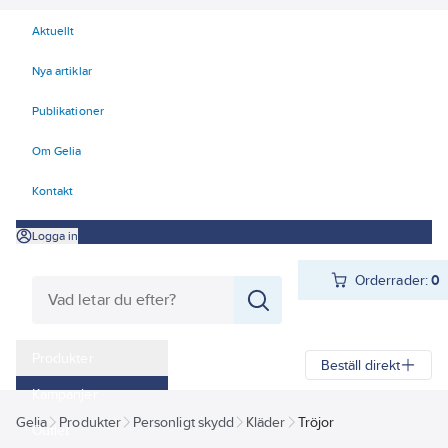
Aktuellt
Nya artiklar
Publikationer
Om Gelia
Kontakt
Logga in
Orderrader:
0
Produkter
Beställ direkt
Kampanjer
Gelia
Produkter
Personligt skydd
Kläder
Tröjor
Outlet