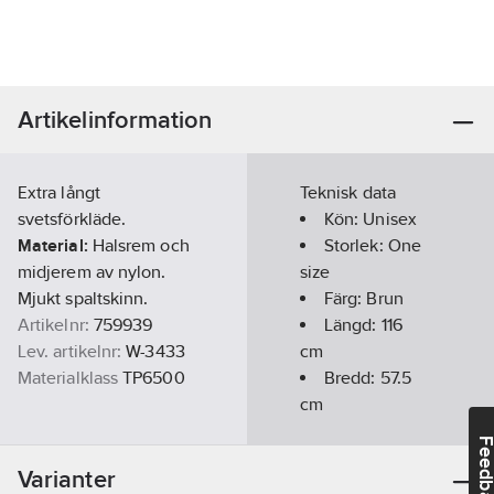
Artikelinformation
Extra långt
Teknisk data
svetsförkläde.
Kön:
Unisex
Material:
Halsrem och
Storlek:
One
midjerem av nylon.
size
Mjukt spaltskinn.
Färg:
Brun
Artikelnr:
759939
Längd:
116
Lev. artikelnr:
W-3433
cm
Materialklass
TP6500
Bredd:
57.5
cm
Typ av
Feedba
förslutning/stängning:
Varianter
Band