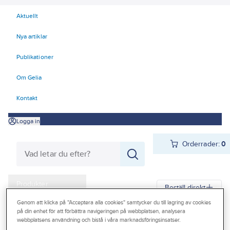
Aktuellt
Nya artiklar
Publikationer
Om Gelia
Kontakt
Logga in
Orderrader:
0
Produkter
Beställ direkt
Kampanjer
Genom att klicka på "Acceptera alla cookies" samtycker du till lagring av cookies
på din enhet för att förbättra navigeringen på webbplatsen, analysera
Gelia
Produkter
Personligt skydd
Kläder
Förkläden
webbplatsens användning och bistå i våra marknadsföringsinsatser.
Outlet