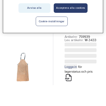
Vårt erbjudande
Svetsförkläde
Avvisa alla
Acceptera alla cookies
Interiör
Wörks 3433
SVETSFÖRKLÄDE
Handla hos oss
Cookie-inställningar
WÖRKS 3433
Guider & inspiration
EXTRA LÅNGT
Artikelnr:
759939
Vanliga frågor
Lev. artikelnr:
W-3433
Logga in
för
lagerstatus och pris