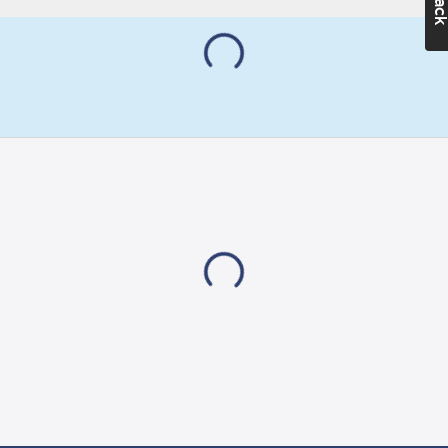
Säsong:
Året
runt