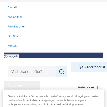
Aktuellt
Nya artiklar
Publikationer
Om Gelia
Kontakt
Logga in
Orderrader:
0
Produkter
Beställ direkt
Kampanjer
Genom att klicka på "Acceptera alla cookies" samtycker du till lagring av cookies
Gelia
Produkter
Personligt skydd
Kläder
Jackor
Jackor
på din enhet för att förbättra navigeringen på webbplatsen, analysera
Outlet
webbplatsens användning och bistå i våra marknadsföringsinsatser.