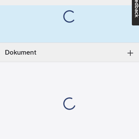
Feedba
damjacka 4931 färg
grå/svart. Förstärkt
Modell/Utförande:
axelparti, fast luva,
Jacka
blixtlås fram försedd
med fleecefodrad slå,
bröstficka med
blixtlås, framfickor
Dokument
med blixtlås. Förlängt
ryggslut, ärmavslut
med elastiskt band.
Material:
100%
polyester, stickat, 170
g/m².
Artikelnr:
460334
Lev.
493021179099L
artikelnr:
Ean
7330509379172
artikelnr:
Materialklass
TP2020