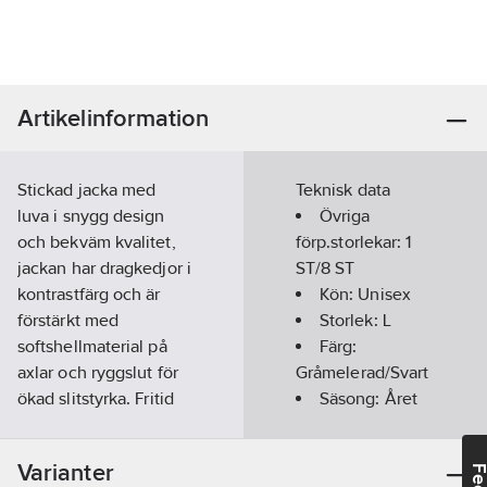
Artikelinformation
Stickad jacka med
Teknisk data
luva i snygg design
Övriga
och bekväm kvalitet,
förp.storlekar:
1
jackan har dragkedjor i
ST/8 ST
kontrastfärg och är
Kön:
Unisex
förstärkt med
Storlek:
L
softshellmaterial på
Färg:
axlar och ryggslut för
Gråmelerad/Svart
ökad slitstyrka. Fritid
Säsong:
Året
som arbete, detta är
runt
jackan att trivas i,
Materialvikt:
Varianter
finns även som
170
g/m²