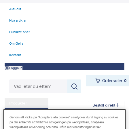
Aktuellt
Nya artiklar
Publikationer
Om Gelia
Kontakt
Logga in
Orderrader:
0
Produkter
Beställ direkt
Kampanjer
Genom att klicka på "Acceptera alla cookies" samtycker du till lagring av cookies
Gelia
Produkter
Personligt skydd
Kläder
Korttidsplagg
på din enhet för att förbättra navigeringen på webbplatsen, analysera
Outlet
webbplatsens användning och bistå i våra marknadsföringsinsatser.
Overaller