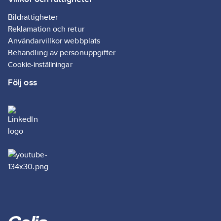
• Jordbruk
• Renrum
Bildrättigheter
• Färgsprutning
Reklamation och retur
•
Användarvillkor webbplats
Brottsplatsundersäkningar
Behandling av personuppgifter
• Veterinärtjänster
Cookie-inställningar
Artikelnr:
568274
Följ oss
Lev.
WH20B-00111-05
artikelnr:
Ean
5013756004463
artikelnr:
Materialklass
TP5040
Detta är ett
alternativ till
287472
artikelnummer