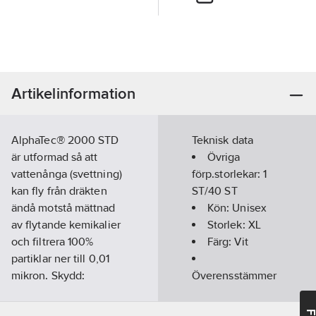
Artikelinformation
AlphaTec® 2000 STD
Teknisk data
är utformad så att
Övriga
vattenånga (svettning)
förp.storlekar:
1
kan fly från dräkten
ST/40 ST
ändå motstå mättnad
Kön:
Unisex
av flytande kemikalier
Storlek:
XL
och filtrera 100%
Färg:
Vit
partiklar ner till 0,01
mikron. Skydd:
Överensstämmer
Utmärkt
med:
EN ISO
vätskepåträngningsmotstånd
13982, EN