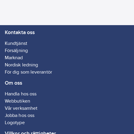
hel förpackning av
storlek 4XL & 5XL av
denna produkt.
Standard:
Kontakta oss
Typ 5 EN ISO 13982-1
Torkpartikeldräkt. Typ
Kundtjänst
6 EN13034 Spraytät
Försäljning
passform med låg
Marknad
nivå. EN14126 Barriär
Nordisk ledning
mot smittämnen.
För dig som leverantör
EN1073-2 Barriär mot
Om oss
radioaktiva partiklar -
Klass 2. EN1149-5
Handla hos oss
Antistatisk. DIN 32781
Webbutiken
Skyddsbekämpningsmedel.
Vår verksamhet
Jobba hos oss
Användningsområden
Logotype
• Läkemedelsindustrin
Villkor och rättigheter