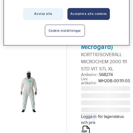
Vårt erbjudande
Avvisa alla
Acceptera alla cookies
ALPHATEC
Interiör
Korttidsoverall
Handla hos oss
AlphaTec® 2000
Cookie-inställningar
STD (tidigare
Guider & inspiration
Microgard)
Vanliga frågor
KORTTIDSOVERALL
MICROCHEM 2000 111
STD VIT STL XL
Artikelnr:
568274
Lev.
WH20B-00111-05
artikelnr:
Logga in
för lagerstatus
och pris