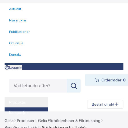
Aktuellt
Nya artiklar
Publikationer
Om Gelia
Kontakt
Logga in
Orderrader:
0
Produkter
Beställ direkt
Kampanjer
Gelia
Produkter
Gelia Förnödenheter & Förbrukning
Outlet
Rengöring och städ
Städredskap och tillbehör