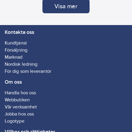
smuts. Enkel att
Visa mer
skölja ur och
använda om och
om igen. Behåller
formen och sin
rengöringskraft.
Kontakta oss
Rekommenderas
ej på känsliga
Kundtjänst
ytor.
Försäljning
Marknad
Nordisk ledning
För dig som leverantör
Om oss
Handla hos oss
Webbutiken
Vår verksamhet
Jobba hos oss
Logotype
Villkor och rättigheter