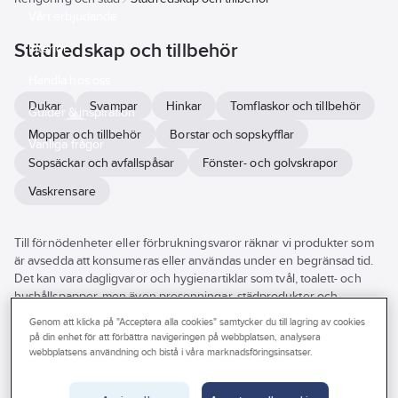
Vårt erbjudande
Städredskap och tillbehör
Interiör
Handla hos oss
Dukar
Svampar
Hinkar
Tomflaskor och tillbehör
Guider & inspiration
Moppar och tillbehör
Borstar och sopskyfflar
Vanliga frågor
Sopsäckar och avfallspåsar
Fönster- och golvskrapor
Vaskrensare
Till förnödenheter eller förbrukningsvaror räknar vi produkter som
är avsedda att konsumeras eller användas under en begränsad tid.
Det kan vara dagligvaror och hygienartiklar som tvål, toalett- och
hushållspapper, men även presenningar, städprodukter och
kemprodukter som används i hemmet eller på arbetsplatsen.
Genom att klicka på "Acceptera alla cookies" samtycker du till lagring av cookies
Se
på din enhet för att förbättra navigeringen på webbplatsen, analysera
alla
Varumärke
Lagerförd
Produkter (61)
webbplatsens användning och bistå i våra marknadsföringsinsatser.
filter
Längd
Bredd
Höjd