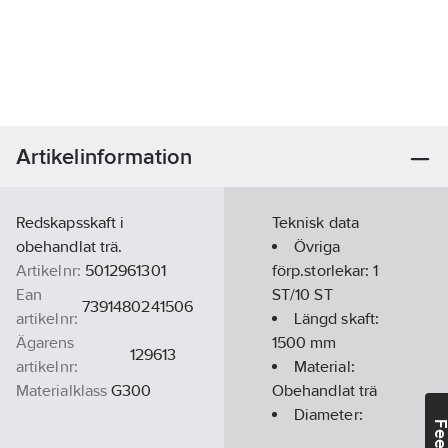
Artikelinformation
Redskapsskaft i
Teknisk data
obehandlat trä.
Övriga
Artikelnr:
5012961301
förp.storlekar:
1
Ean
ST/10 ST
7391480241506
artikelnr:
Längd skaft:
Ägarens
1500
mm
129613
artikelnr:
Material:
Materialklass
G300
Obehandlat trä
Diameter:
24
mm