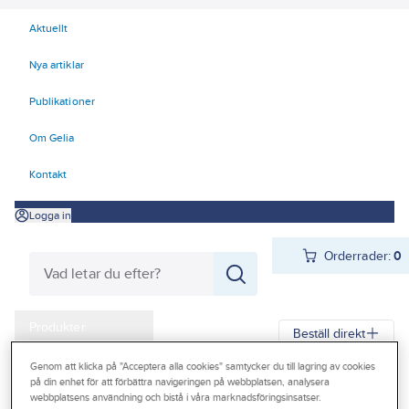
Aktuellt
Nya artiklar
Publikationer
Om Gelia
Kontakt
Logga in
Orderrader:
0
Produkter
Beställ direkt
Kampanjer
Genom att klicka på "Acceptera alla cookies" samtycker du till lagring av cookies
på din enhet för att förbättra navigeringen på webbplatsen, analysera
Gelia
Produkter
Gelia Förnödenheter & Förbrukning
Outlet
webbplatsens användning och bistå i våra marknadsföringsinsatser.
Rengöring och städ
Städredskap och tillbehör