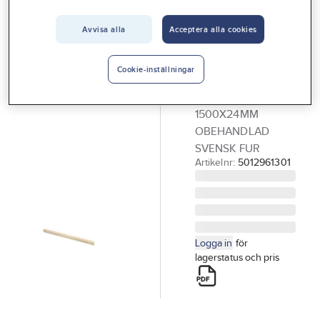
Vårt erbjudande
Borstar och sopskyfflar
Avvisa alla
Acceptera alla cookies
Interiör
Redskapsskaft
Handla hos oss
Cookie-inställningar
trä
Guider & inspiration
TRÄSKAFT
1500X24MM
Vanliga frågor
OBEHANDLAD
SVENSK FUR
Artikelnr:
5012961301
Logga in
för
lagerstatus och pris