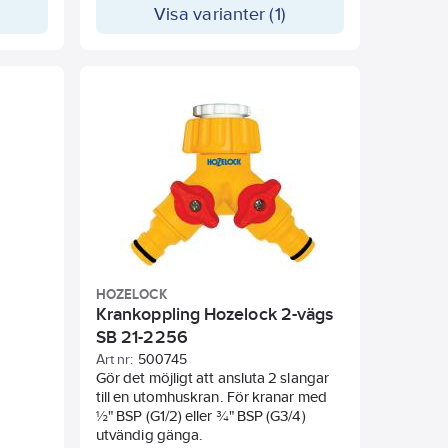
Visa varianter (1)
HOZELOCK
Krankoppling Hozelock 2-vägs
SB 21-2256
Art nr:
500745
Gör det möjligt att ansluta 2 slangar
till en utomhuskran. För kranar med
½" BSP (G1/2) eller ¾" BSP (G3/4)
utvändig gänga.