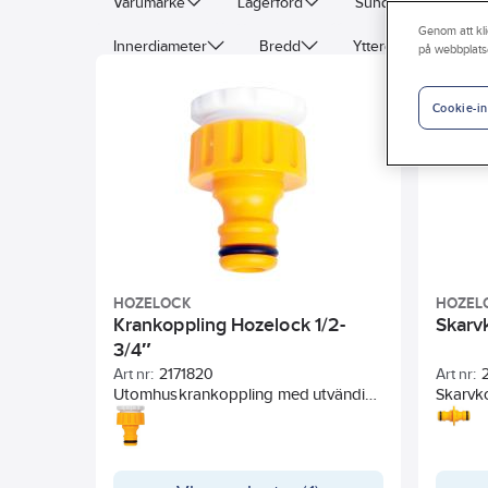
Varumärke
Lagerförd
Sunda hus
B
Genom att kli
Innerdiameter
Bredd
Ytterdiamater
på webbplats
Böjningsradie
Armering
Anslutningsstorle
Cookie-in
Längd
Material band
HOZELOCK
HOZEL
Krankoppling Hozelock 1/2-
Skarv
3/4″
Art nr:
2171820
Art nr:
Utomhuskrankoppling med utvändig
Skarvko
gänga för 1/2" och 3/4". SB-pack.
koppla