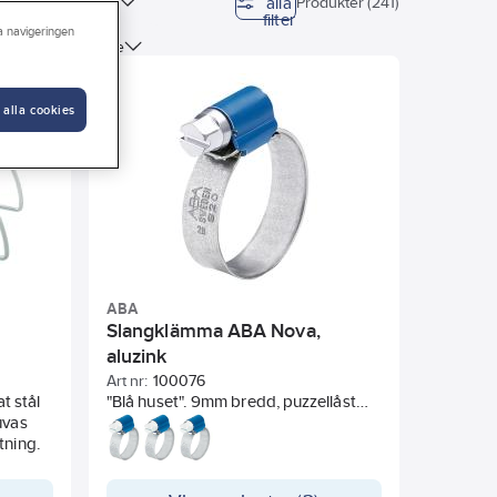
alla
gd
Material
Produkter (241)
filter
ra navigeringen
Modell/Utförande
ryck
Med vattenstopp
 alla cookies
ABA
Slangklämma ABA Nova,
aluzink
Art nr:
100076
at stål
"Blå huset". 9mm bredd, puzzellåst
uvas
snäckhus. Uppvikta bandkanter och
tning.
slät bandundersida som skonar
slangen. Sexkant skruvskalle 7 mm.