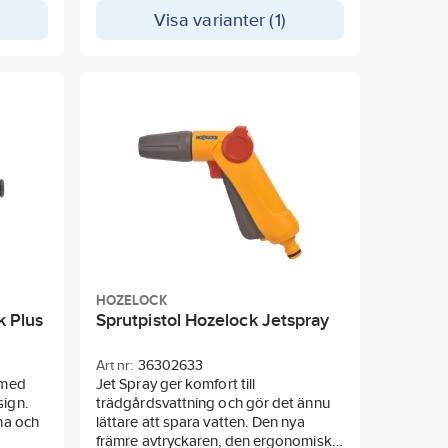
Visa varianter (1)
HOZELOCK
 Plus
Sprutpistol Hozelock Jetspray
Art nr:
36302633
 med
Jet Spray ger komfort till
sign.
trädgårdsvattning och gör det ännu
ona och
lättare att spara vatten. Den nya
främre avtryckaren, den ergonomiska