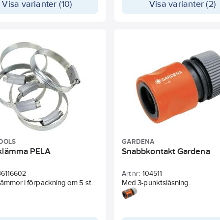
Visa varianter (10)
Visa varianter (2)
 skruvskalle 7 mm.
rengöring, eller skonsam vattn
blommor, kan du välja exakt rä
mängd vatten för varje uppgift
samtidigt som du skyddar din
ömtåligare växter. Fem spray
– Cone för ömtålig vattning, Kra
Jet för rengöring, Fast Fill för at
hinkar och vattenkannor, Fine
för att försiktigt vattna plantor
Flat för att skölja tvållödder frå
OOLS
GARDENA
klämma PELA
Snabbkontakt Gardena
36116602
Art nr:
104511
ämmor i förpackning om 5 st.
Med 3-punktslåsning.