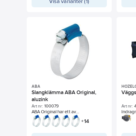
Visa varianter (1)
ABA
HOZEL
Slangklämma ABA Original,
Väggs
aluzink
Art nr:
100079
Art nr:
ABA Original har ett av
Indrag
specialtillverkade rör helpressat och
upp sla
14
+
mycket starkt snäckhus, uppvikta
Väggfä
bandkanter och slät bandundersida
180°, s
vilket skonar slangen. För ett ökat
väggen 