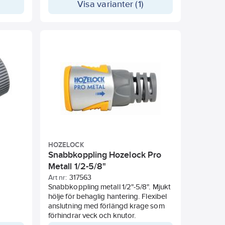
Visa varianter (1)
ing för
tt
a
mönster
ftfull
t fylla
 Rose
 och
n bilar.
HOZELOCK
Snabbkoppling Hozelock Pro
Metall 1/2-5/8"
Art nr:
317563
Snabbkoppling metall 1/2"-5/8". Mjukt
hölje för behaglig hantering. Flexibel
anslutning med förlängd krage som
förhindrar veck och knutor.