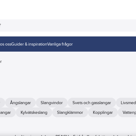
os oss
Guider & inspiration
Vanliga frågor
ör
r
Ångslangar
Slangvindor
Svets och gasslangar
Livsmed
langar
Kylvätskeslang
Slangklämmor
Kopplingar
Vattenp