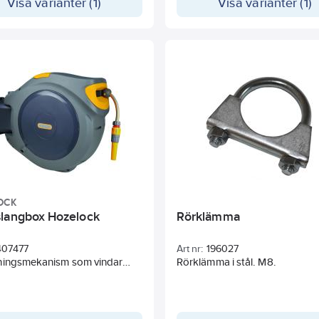
Visa varianter (1)
Visa varianter (1)
OCK
langbox Hozelock
Rörklämma
407477
Art nr:
196027
ningsmekanism som vindar
Rörklämma i stål. M8.
ngen sakta och prydligt.
stet gör väggvindan vridbar
å att slangen kan dras ut från
i valfri riktning. Med skyddslå