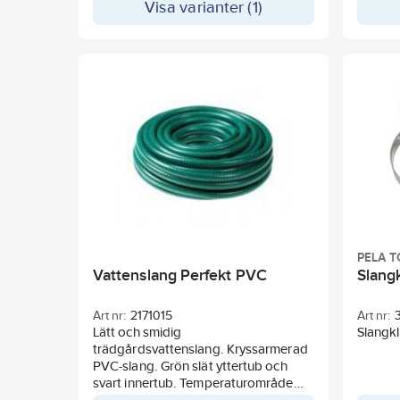
Visa varianter (1)
mjukgreppsmaterial. Låsbar
Sexkant
avtryckare med justerbart flöde och
separat flödeskontroll.
PELA T
Vattenslang Perfekt PVC
Slang
Art nr:
2171015
Art nr:
Lätt och smidig
Slangkl
trädgårdsvattenslang. Kryssarmerad
PVC-slang. Grön slät yttertub och
svart innertub. Temperaturområde
-5°C - +50°C.