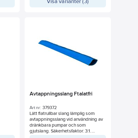
Visa varianter (3)
Avtappningsslang Ftalatfri
Art nr:
379372
Lätt flatrullbar slang lämplig som
avtappningsslang vid användning av
dränkbara pumpar och som
gjutslang. Säkerhetsfaktor: 3:1.
Ftalatfri.