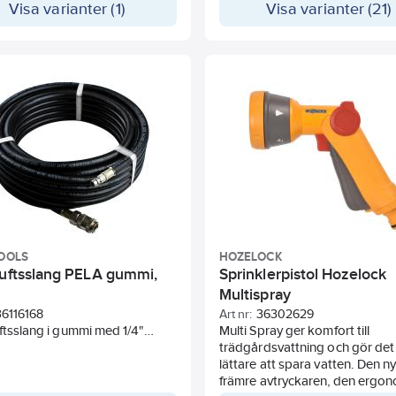
Visa varianter (1)
Visa varianter (21)
bjuder extra skydd mot
lig uppvindning. Längd 73cm,
23cm och höjd 52cm.
ras med 40m 11,7mm slang, 2m
ang, väggfäste, munstycke,
oppling, stoppkoppling och
pling 1/2" & 3/4".
OOLS
HOZELOCK
luftsslang PELA gummi,
Sprinklerpistol Hozelock
Multispray
36116168
Art nr:
36302629
ftsslang i gummi med 1/4"
Multi Spray ger komfort till
ning. Komplett med
trädgårdsvattning och gör det
ingsnippel och
lättare att spara vatten. Den n
oppling. Godkänd till max 20
främre avtryckaren, den ergo