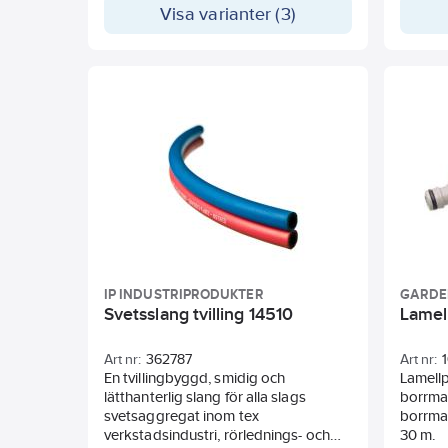
Visa varianter (3)
IP INDUSTRIPRODUKTER
GARD
Svetsslang tvilling 14510
Lamel
Art nr:
362787
Art nr:
En tvillingbyggd, smidig och
Lamell
lätthanterlig slang för alla slags
borrmas
svetsaggregat inom tex
borrma
verkstadsindustri, rörlednings- och
30 m.