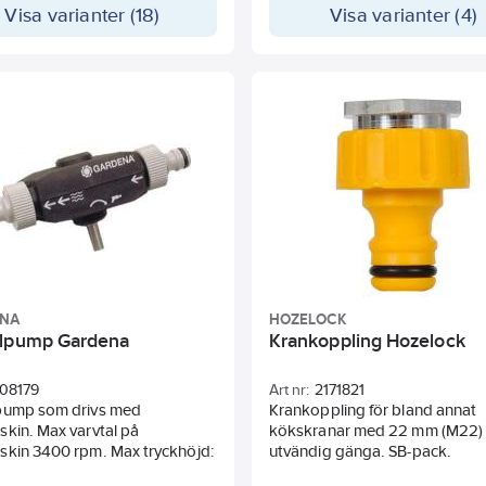
Visa varianter (18)
Visa varianter (4)
ENA
HOZELOCK
lpump Gardena
Krankoppling Hozelock
108179
Art nr:
2171821
pump som drivs med
Krankoppling för bland annat
kin. Max varvtal på
kökskranar med 22 mm (M22)
skin 3400 rpm. Max tryckhöjd:
utvändig gänga. SB-pack.