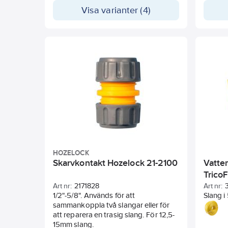
bilverkstäder. Slangen är testad och
Visa varianter (4)
godkänd enligt ISO 3821. Innertub:
Syntetiskt gummi med låg diffusion.
Yttertub: Väderbeständigt gummi.
Röd för acetylen / Blå för oxygen.
HOZELOCK
Skarvkontakt Hozelock 21-2100
Vatte
TricoF
Art nr:
2171828
Art nr:
1/2"-5/8". Används för att
Slang i
sammankoppla två slangar eller för
förstär
att reparera en trasig slang. För 12,5-
frost. U
15mm slang.
innehål