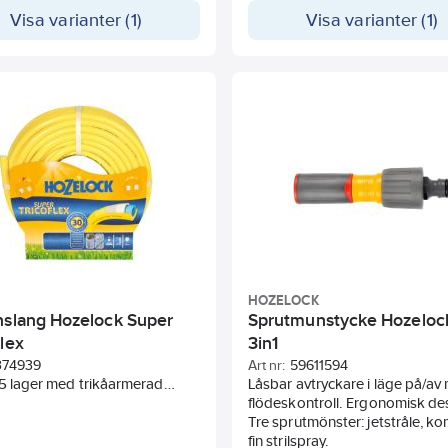
Visa varianter (1)
Visa varianter (1)
HOZELOCK
nslang Hozelock Super
Sprutmunstycke Hozelock
lex
3in1
374939
Art nr:
59611594
 5 lager med trikåarmerad
Låsbar avtryckare i läge på/av
kning. Skydd mot UV ljus och
flödeskontroll. Ergonomisk de
ltimate är 100% ftalatfri och
Tre sprutmönster: jetstråle, k
ler inga tungmetaller.
fin strilspray.