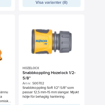
Visa varianter (8)
HOZELOCK
Snabbkoppling Hozelock 1/2-
5/8"
Art nr:
500702
Snabbkoppling Soft 1/2"-5/8" som
 ännu
passar 12,5 mm-15 mm slangar. Mjukt
ya
hölje för behaglig hantering.
nomiska