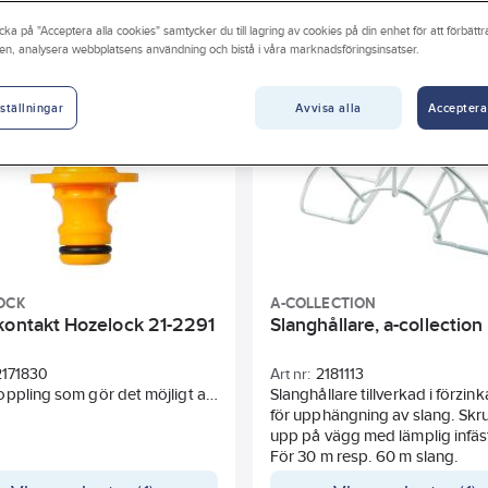
yggvarubedömningen
REACH – Fri från Kandidatämne
Län
cka på "Acceptera alla cookies" samtycker du till lagring av cookies på din enhet för att förbätt
Höjd
Arbetstryck
Tjocklek
Flöde
Vikt
en, analysera webbplatsens användning och bistå i våra marknadsföringsinsatser.
k
Temperaturområde
Justerbart vattenflöde
Arbetst
Avvisa alla
Acceptera
ställningar
OCK
A-COLLECTION
kontakt Hozelock 21-2291
Slanghållare, a-collection
2171830
Art nr:
2181113
ppling som gör det möjligt att
Slanghållare tillverkad i förzink
 samman 2 slangar.
för upphängning av slang. Skr
upp på vägg med lämplig infäs
För 30 m resp. 60 m slang.