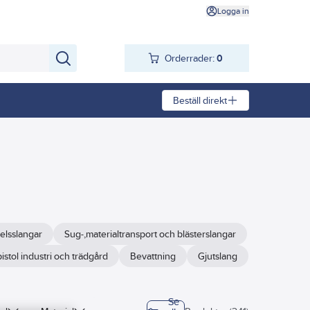
Logga in
Orderrader:
0
Beställ direkt
elsslangar
Sug-,materialtransport och blästerslangar
istol industri och trädgård
Bevattning
Gjutslang
Se