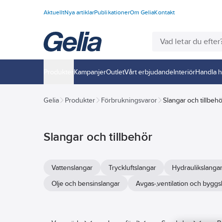
Aktuellt
Nya artiklar
Publikationer
Om Gelia
Kontakt
Produkter
Kampanjer
Outlet
Vårt erbjudande
Interiör
Handla h
Gelia
Produkter
Förbrukningsvaror
Slangar och tillbeh
Slangar och tillbehör
Vattenslangar
Tryckluftslangar
Hydraulikslanga
Olje och bensinslangar
Avgas-,ventilation och byggs