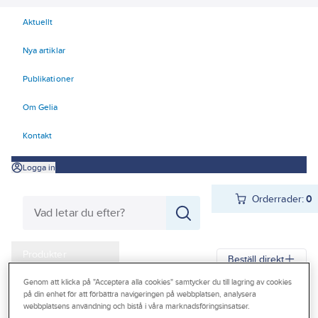
Aktuellt
Nya artiklar
Publikationer
Om Gelia
Kontakt
Logga in
Orderrader:
0
Produkter
Beställ direkt
Kampanjer
Genom att klicka på "Acceptera alla cookies" samtycker du till lagring av cookies
på din enhet för att förbättra navigeringen på webbplatsen, analysera
Gelia
Produkter
Förbrukningsvaror
Slangar och tillbehör
Outlet
webbplatsens användning och bistå i våra marknadsföringsinsatser.
Kopplingar