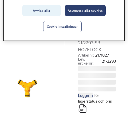
Vårt erbjudande
Avvisa alla
Acceptera alla cookies
HOZELOCK
Interiör
Grenkoppling
Handla hos oss
Hozelock
Cookie-inställningar
GRENKOPPLING
Guider & inspiration
21-2293 SB
Vanliga frågor
HOZELOCK
Artikelnr:
2171827
Lev.
21-2293
artikelnr:
Logga in
för
lagerstatus och pris