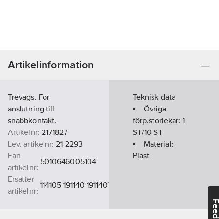
Artikelinformation
Trevägs. För
Teknisk data
anslutning till
Övriga
snabbkontakt.
förp.storlekar:
1
Artikelnr:
2171827
ST/10 ST
Lev. artikelnr:
21-2293
Material:
Ean
Plast
5010646005104
artikelnr:
Ersätter
114105 191140 191140T
artikelnr:
Materialklass
TO220A
Feedba