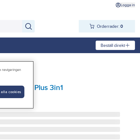
Logga in
Orderrader:
0
Beställ direkt
ra navigeringen
Hozelock Plus 3in1
 alla cookies
 3IN1