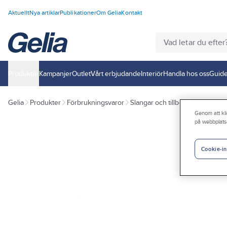
Aktuellt
Nya artiklar
Publikationer
Om Gelia
Kontakt
Produkter
Kampanjer
Outlet
Vårt erbjudande
Interiör
Handla hos oss
Guide
Gelia
Produkter
Förbrukningsvaror
Slangar och tillbehör
Vattenpis
Genom att kli
på webbplats
Cookie-in