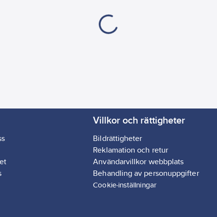
Villkor och rättigheter
ss
Bildrättigheter
Reklamation och retur
et
Användarvillkor webbplats
s
Behandling av personuppgifter
Cookie-inställningar