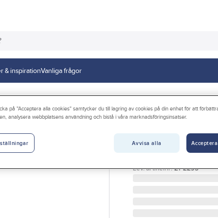
r & inspiration
Vanliga frågor
tol industri och trädgård
cka på "Acceptera alla cookies" samtycker du till lagring av cookies på din enhet för att förbätt
en, analysera webbplatsens användning och bistå i våra marknadsföringsinsatser.
HOZELOCK
Sprutmunstycke 
Avvisa alla
Acceptera
ställningar
SPRUTMUNSTYCKE PLUS
Artikelnr:
59611594
Lev. artikelnr:
21-2295