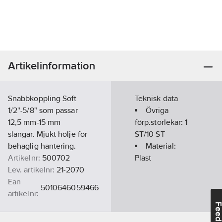
Artikelinformation
Snabbkoppling Soft
Teknisk data
1/2"-5/8" som passar
Övriga
12,5 mm-15 mm
förp.storlekar:
1
slangar. Mjukt hölje för
ST/10 ST
behaglig hantering.
Material:
Artikelnr:
500702
Plast
Lev. artikelnr:
21-2070
Ean
5010646059466
artikelnr:
Ersätter
Feedba
2171822
artikelnr: