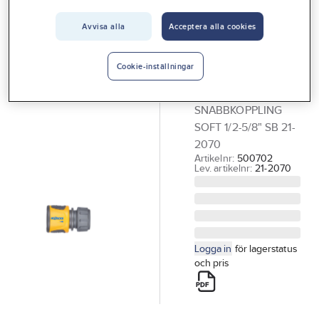
Vårt erbjudande
Avvisa alla
Acceptera alla cookies
HOZELOCK
Interiör
Snabbkoppling
Handla hos oss
Hozelock 1/2-
Cookie-inställningar
5/8"
Guider & inspiration
SNABBKOPPLING
Vanliga frågor
SOFT 1/2-5/8" SB 21-
2070
Artikelnr:
500702
Lev. artikelnr:
21-2070
Logga in
för lagerstatus
och pris