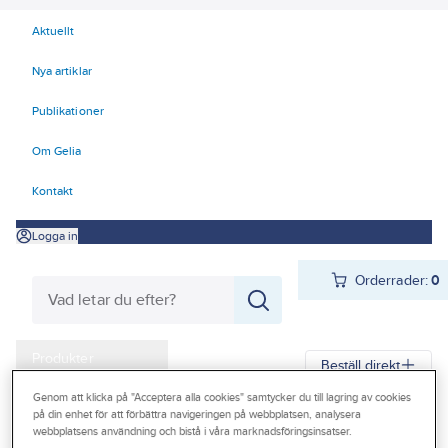
Aktuellt
Nya artiklar
Publikationer
Om Gelia
Kontakt
Logga in
Orderrader:
0
Produkter
Beställ direkt
Kampanjer
Genom att klicka på "Acceptera alla cookies" samtycker du till lagring av cookies
på din enhet för att förbättra navigeringen på webbplatsen, analysera
Gelia
Produkter
Förbrukningsvaror
Slangar och tillbehör
Outlet
webbplatsens användning och bistå i våra marknadsföringsinsatser.
Kopplingar