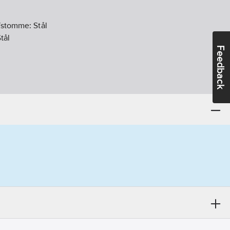
g/stomme:
Stål
tål
Feedback