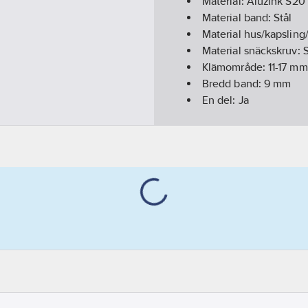
Material:
Aluzink S20
Material band:
Stål
Material hus/kapslin
Material snäckskruv:
S
Klämområde:
11-17
mm
Bredd band:
9
mm
En del:
Ja
Typ:
Nova