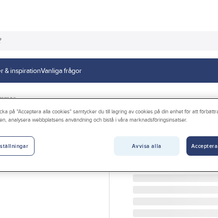
r & inspiration
Vanliga frågor
ämmor
cka på "Acceptera alla cookies" samtycker du till lagring av cookies på din enhet för att förbätt
en, analysera webbplatsens användning och bistå i våra marknadsföringsinsatser.
ABA
Slangklämma AB
Avvisa alla
Acceptera
ställningar
SLANGKLÄMMA ABA NOV
Artikelnr:
100076
Lev. artikelnr:
08116108014