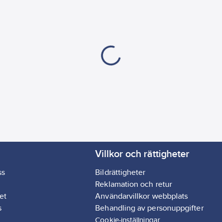
Villkor och rättigheter
ss
Bildrättigheter
Reklamation och retur
et
Användarvillkor webbplats
s
Behandling av personuppgifter
Cookie-inställningar