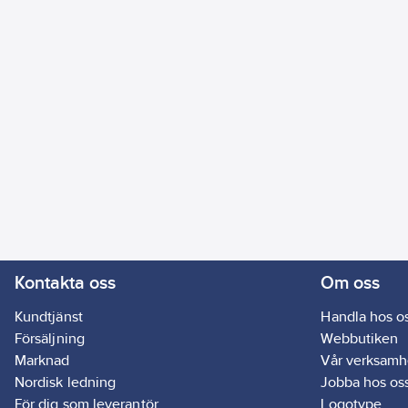
Kontakta oss
Om oss
Kundtjänst
Handla hos o
Försäljning
Webbutiken
Marknad
Vår verksamh
Nordisk ledning
Jobba hos os
För dig som leverantör
Logotype