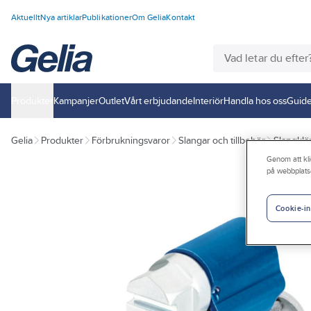
Aktuellt
Nya artiklar
Publikationer
Om Gelia
Kontakt
Produkter
Kampanjer
Outlet
Vårt erbjudande
Interiör
Handla hos oss
Guide
Gelia
Produkter
Förbrukningsvaror
Slangar och tillbehör
Slangkl
Genom att kli
på webbplats
Cookie-in