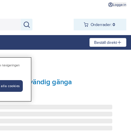
Logga in
Orderrader:
0
Beställ direkt
ra navigeringen
ozelock utvändig gänga
 alla cookies
ÄNGA 24MM