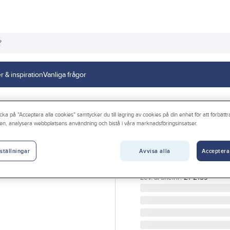
r & inspiration
Vanliga frågor
ar
cka på "Acceptera alla cookies" samtycker du till lagring av cookies på din enhet för att förbätt
en, analysera webbplatsens användning och bistå i våra marknadsföringsinsatser.
HOZELOCK
Krankoppling H
Avvisa alla
Acceptera
ställningar
KRANKOPPLING UTV. G
Artikelnr:
35708448
Lev. artikelnr:
21-2159