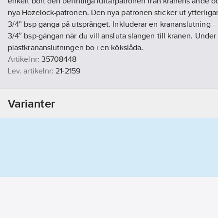
enkelt bort den befintliga luftarpatronen från kranens ände o
nya Hozelock-patronen. Den nya patronen sticker ut ytterliga
3/4" bsp-gänga på utsprånget. Inkluderar en krananslutning –
3/4″ bsp-gängan när du vill ansluta slangen till kranen. Under
plastkrananslutningen bo i en kökslåda.
Artikelnr:
35708448
Lev. artikelnr:
21-2159
Ean artikelnr:
5010646955072
Materialklass
TO2200
Varianter