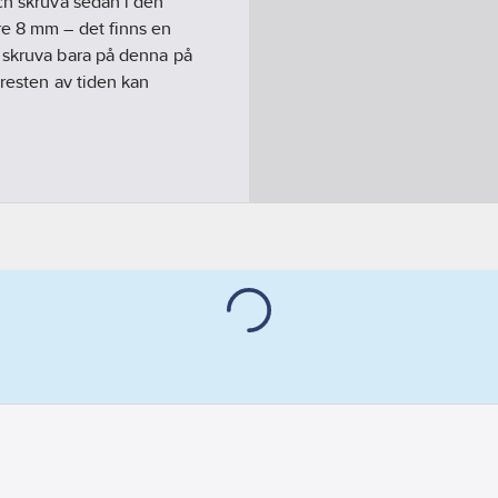
ch skruva sedan i den
re 8 mm – det finns en
 skruva bara på denna på
 resten av tiden kan