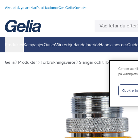
Aktuellt
Nya artiklar
Publikationer
Om Gelia
Kontakt
Produkter
Kampanjer
Outlet
Vårt erbjudande
Interiör
Handla hos oss
Guide
Gelia
Produkter
Förbrukningsvaror
Slangar och tillbehör
Koppling
Genom att kli
på webbplats
Cookie-in