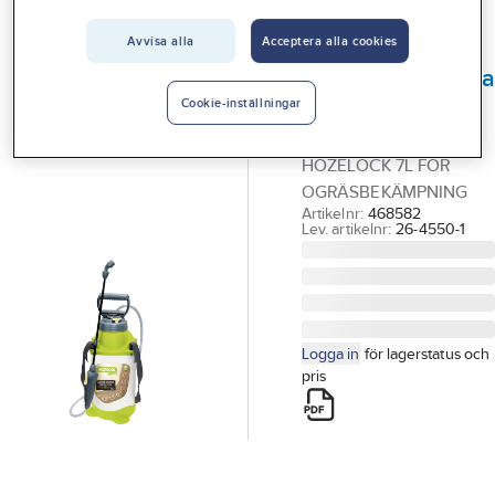
Vårt erbjudande
Avvisa alla
Acceptera alla cookies
HOZELOCK
Interiör
Växtskyddssprut
Handla hos oss
Hozelock 7L
Cookie-inställningar
VÄXTSKYDDSPRUTA
Guider & inspiration
HOZELOCK 7L FÖR
Vanliga frågor
OGRÄSBEKÄMPNING
Artikelnr:
468582
Lev. artikelnr:
26-4550-1
Logga in
för lagerstatus och
pris