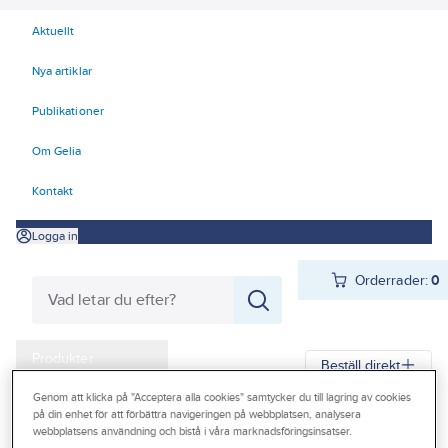
Aktuellt
Nya artiklar
Publikationer
Om Gelia
Kontakt
Logga in
Orderrader:
0
Produkter
Beställ direkt
Kampanjer
Genom att klicka på "Acceptera alla cookies" samtycker du till lagring av cookies
på din enhet för att förbättra navigeringen på webbplatsen, analysera
Gelia
Produkter
Förbrukningsvaror
Slangar och tillbehör
Outlet
webbplatsens användning och bistå i våra marknadsföringsinsatser.
Bevattning