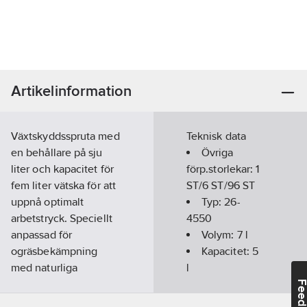
Artikelinformation
Växtskyddsspruta med
Teknisk data
en behållare på sju
Övriga
liter och kapacitet för
förp.storlekar:
1
fem liter vätska för att
ST/6 ST/96 ST
uppnå optimalt
Typ:
26-
arbetstryck. Speciellt
4550
anpassad för
Volym:
7
l
ogräsbekämpning
Kapacitet:
5
med naturliga
l
produkter och
Feedba
hushållsprodukter