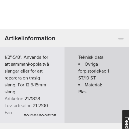
Artikelinformation
1/2"-5/8". Används för
Teknisk data
att sammankoppla två
Övriga
slangar eller för att
förp.storlekar:
1
reparera en trasig
ST/10 ST
slang. För 12,5-15mm
Material:
slang.
Plast
Artikelnr:
2171828
Lev. artikelnr:
21-2100
Ean
5010646005135
artikelnr:
Feedba
Ersätter