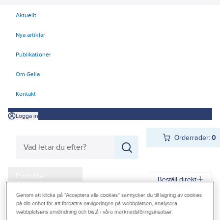
Aktuellt
Nya artiklar
Publikationer
Om Gelia
Kontakt
Logga in
Orderrader:
0
Produkter
Beställ direkt
Kampanjer
Genom att klicka på "Acceptera alla cookies" samtycker du till lagring av cookies
på din enhet för att förbättra navigeringen på webbplatsen, analysera
Gelia
Produkter
Förbrukningsvaror
Slangar och tillbehör
Outlet
webbplatsens användning och bistå i våra marknadsföringsinsatser.
Kopplingar