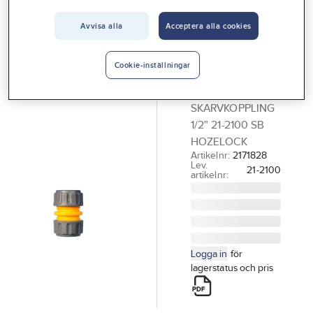
Vårt erbjudande
Avvisa alla
Acceptera alla cookies
HOZELOCK
Interiör
Skarvkontakt
Handla hos oss
Hozelock 21-
Cookie-inställningar
2100
Guider & inspiration
SKARVKOPPLING
Vanliga frågor
1/2" 21-2100 SB
HOZELOCK
Artikelnr:
2171828
Lev.
21-2100
artikelnr:
Logga in
för
lagerstatus och pris