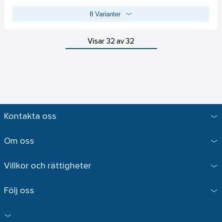
mellan skydd, hållbarhet och komfort. 
8 Varianter
Elastiskt ansikte, handleder och fotled samt inklädda midja 
Robust men ändå lätt (ochlt;250g per plagg) 
Genomträngligt för både luft och vattenånga, men avstöter 
Visar 32 av 32
fortfarande vattenbaserade vätskor och aerosoler 
Det ger en utmärkt barriär mot fina partiklar och fibrer (ner till 
1 mikron i storlek) 
Ultra-låg-linting och antistatisk behandlad 
Lämplig vid underhålls- och demonteringsjobb i 
kärnkraftsindustrin, läkemedelsindustrin eller i forsknings- 
Kontakta oss
och biosäkerhetslaboratorier, samt i medicinska 
tillämpningar och när de utsätts för biologiska faror 
Om oss
Överensstämmer med Kemisk skyddskläder, Kategori III, Typ 
4-B, 5-B och 6-B, EN 14126 (barriär mot smittämnen), 
Villkor och rättigheter
Antistatisk behandling (EN 1149-5) - på båda sidor
Följ oss