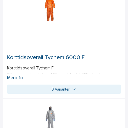
Självhäftande dragkedja och hakflik 
Vit med ljusa orangeband 
Överensstämmer med kategori III Typ 3-B, 4-B, 5-B, 6-B, EN 
14126, EN 1073-2, EN 1149-5.
Korttidsoverall Tychem 6000 F
Korttidsoverall Tychem F 
Sömmar med spärrband för skydd och hållfasthet 
Mer info
Självhäftande låsningssystem för högre skydd 
3 Varianter
Elastiskt ansikte, handleder, midja och anklar för optimal 
passform 
Tumhål hindrar ärmarna att rida upp 
Självhäftande hakflik för tät försegling av kostym till 
ansiktsmasker 
Av ett lätt och hållbart tyg (mindre än 500g per plagg) 