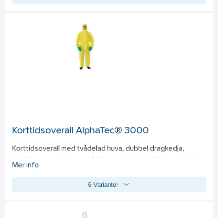
Polypropylen, 35 g/m². 
Användningsområden:
 Enklare arbete då skydd mot damm 
och stänk från ofarliga vätskor önskas. Lämplig vid underhåll, 
städ och lagerarbete.  
Standard:
CE Kat 1
Korttidsoverall AlphaTec® 3000
Korttidsoverall med tvådelad huva, dubbel dragkedja, 
dubbla manschetter, resår i huva, midja, dubbla manschetter 
Mer info
och benslut. AlphaTec® 3000 är ett av de lättaste och mest 
6 Varianter
bekväma kemiska skyddskläderna på marknaden idag. Lätt 
men ändå hållbar, med ett mjukt och flexibelt 3-lager tyg, 
starka ultraljudsvetsade sömmar och ett effektivt kemiskt 