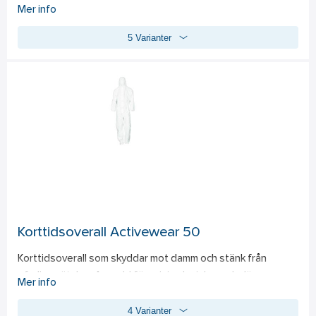
på baksida overall. Resår i huva, ben och ärmslut för säker 
Mer info
tillslutning. Detta plagg är avsett som skydd mot farliga 
5 Varianter
ämnen och föroreningar. De skyddar mot luftburna partiklar 
och begränsat skydd mot vätskestänk och spray. 
Material:
Polypropylen och SMS, 63 g/m². 
Användningsområden:
 Hantering av kemikalier, läkemedel, 
elektronik, sprutmålning, avfallhantering, besprutning, 
industri, jordbruk.  
Standard:
CE Kat 3 
EN ISO 13982-1:2004 + A1:2010 Type 5 
EN 13034:2005 + A1:2009 Type 6 
EN 1149-5:2018 antistat 
Korttidsoverall Activewear 50
EN 1073-2:2002, TIL Class 1 radioaktiva ämnen
Korttidsoverall som skyddar mot damm och stänk från 
ofarliga vätskor. Avsedd för  minimala risker och där 
Mer info
användaren kan identifiera riskerna i god tid. Resår i huva, 
4 Varianter
ben och ärmslut för säker tillslutning. 
Material: