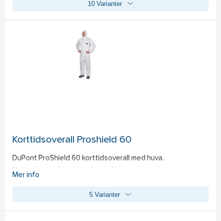
10 Varianter
Asbestfibrer, t.ex. krysotil, är normalt 3-5 mikrometer stora. 
SMS-tyget som används vid tillverkningen av MICROGARD® 
1500-overaller har visat sig filtrera 100% av partiklar som är 
större än 3 mikrometer. 
3-delad huva. Elastisk huva, handleder, midja och anklar.   2-
vägs dragkedja fram med återförslutningsbar stormklaff. 
CE-KATEGORI III (typ 5, typ 6, EN 1073-2). EN ISO 13688:2013.
Korttidsoverall Proshield 60
DuPont ProShield 60 korttidsoverall med huva. 
Nytt mönster för optimal passform. 
Mer info
Nylon dragkedja med klaff 
5 Varianter
Elastiskt ansikte, handleder, midja och fotled. 
ProShield 60-kläderna består av en mikroporös film på en 
polypropenfiberduk och kombinerar bra partikelskydd med 