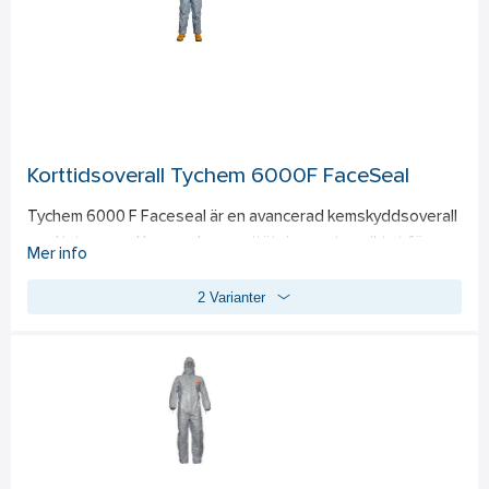
Nylon dragkedja med klaff 
Överensstämmer med Kategori III, Typ 5 och 6, EN 1073-2 
(skydd mot radioaktiv förorening), antistatisk behandling 
(EN 1149-5) - på insidan
Korttidsoverall Tychem 6000F FaceSeal
Tychem 6000 F Faceseal är en avancerad kemskyddsoverall 
med integrerad huva och gummitätning runt ansiktet för 
Mer info
säker och tät anslutning till helmask – utan behov av 
2 Varianter
tejpning. Dräkten kombinerar ett högt skydd mot kemikalier 
med användarvänlig design, vilket gör den till ett effektivt 
alternativ till gastäta dräkter vid arbete i farliga miljöer. 
Idealisk för industriella miljöer där användaren utsätts för 
farliga kemikalier eller smittämnen, t.ex. inom kemisk industri, 
saneringsarbete och medicinsk beredskap.  
Skyddar mot över 250 industriella organiska och 
koncentrerade oorganiska kemikalier samt smittsamma 