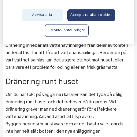
din kund behöver.
Avvisa alla
Acceptera alla cookies
Dränering
Cookie-inställningar
Dränering kan vara ett stort projekt där du behöver hjälp, eller
ett hanterbart projekt som du klarar av på egen hand.
Dränering innebär att vattenavrinningen från delar av tomten
underlättas, för att få bort vattenansamlingar. Beroende på
vart vattnet samlas kan det utgöra ett hot mot huset, eller
bara vara ett problem för odling eller en frisk gräsmatta.
Dränering runt huset
Om du har fukt på väggarna i källaren kan det tyda på dålig
dränering runt huset och det behöver då åtgärdas. Vid
dränering gräver man ned dräneringsrör för effektivare
vattenavrinning. Använd alltid rätt typ av rör.
Byggdräneringsrör är styvare och är det bästa valet om du
inte har helt slät botten i den nya anläggningen.