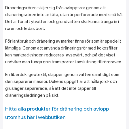
Dräneringsrören skiljer sig från avloppsrör genom att
dräneringsrören inte är täta, utan är perforerade med små hål.
Det är för att ytvatten och grundvatten ska kunna tränga in i
rören och ledas bort.
För lantbruk och dränering av marker finns rör som är speciellt
lämpliga. Genom att använda dräneringsrör med kokosfilter
kan markpackningen reduceras avsevärt, och på det viset
undviker man tunga grustransporter i anslutning till rörgraven.
En fiberduk, geotextil, släpper igenom vatten samtidigt som
den separerar massor. Dukens uppgift är att hålla jord- och
gruslager separerade, så att det inte täpper till
dräneringsledningen på sikt.
Hitta alla produkter för dränering och avlopp
utomhus här i webbutiken