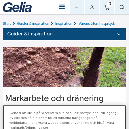
0
Start
Guider & inspiration
Inspiration
Vårens utomhusprojekt
Guider & inspiration
Markarbete och dränering
När tjälen släpper i backen är det dags att dra i gång vårens
Genom att klicka på "Acceptera alla cookies" samtycker du till lagring
av cookies på din enhet för att förbättra navigeringen på
markarbeten. Oavsett om det är markarbete för husbygge,
webbplatsen, analysera webbplatsens användning och bistå i våra
källarrenovering, avlopp eller dränering har vi produkterna som
marknadsföringsinsatser.