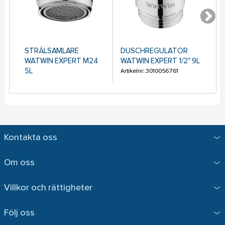
STRÅLSAMLARE
DUSCHREGULATOR
S
WATWIN EXPERT M24
WATWIN EXPERT 1/2" 9L
KU
5L
EX
Artikelnr: 3010056761
Artikelnr: 3010056741
Art
Kontakta oss
Om oss
Villkor och rättigheter
Följ oss