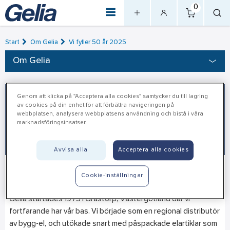
0
Start
Om Gelia
Vi fyller 50 år 2025
Om Gelia
Genom att klicka på "Acceptera alla cookies" samtycker du till lagring
av cookies på din enhet för att förbättra navigeringen på
webbplatsen, analysera webbplatsens användning och bistå i våra
marknadsföringsinsatser.
Avvisa alla
Acceptera alla cookies
Det började i Grästorp
Cookie-inställningar
Gelia startades 1975 i Grästorp, Västergötland där vi
fortfarande har vår bas. Vi började som en regional distributör
av bygg-el, och utökade snart med påspackade elartiklar som