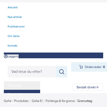
Aktuellt
Nya artiklar
Publikationer
Om Gelia
Kontakt
Logga in
Orderrader:
0
Produkter
Beställ direkt
Kampanjer
Gelia
Produkter
Gelia El
Förlänga & förgrena
Grenuttag
Outlet