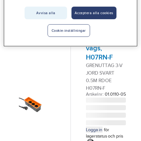
Vårt erbjudande
Stickproppar, Skarvkablar, Kabelvindor
Grenuttag
Avvisa alla
Acceptera alla cookies
Interiör
GELIA
Handla hos oss
Grenuttag,
Cookie-inställningar
jordat, 3-
Guider & inspiration
vägs,
Vanliga frågor
H07RN-F
GRENUTTAG 3-V
JORD SVART
0.5M RDOE
H07RN-F
Artikelnr:
01.0110-05
Logga in
för
lagerstatus och pris