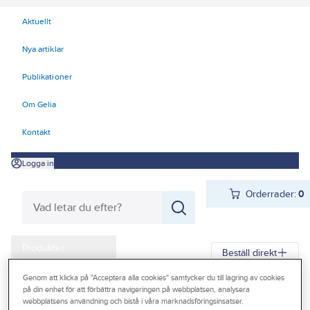
Aktuellt
Nya artiklar
Publikationer
Om Gelia
Kontakt
Logga in
Orderrader:
0
Produkter
Beställ direkt
Kampanjer
Genom att klicka på "Acceptera alla cookies" samtycker du till lagring av cookies
på din enhet för att förbättra navigeringen på webbplatsen, analysera
Gelia
Produkter
El
Centraler och säkringar 20-24
Outlet
webbplatsens användning och bistå i våra marknadsföringsinsatser.
24 Tillfällig el, uttagsstolpar, byggcentraler