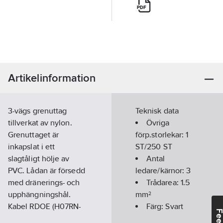
Artikelinformation
3-vägs grenuttag
Teknisk data
tillverkat av nylon.
Övriga
Grenuttaget är
förp.storlekar:
1
inkapslat i ett
ST/250 ST
slagtåligt hölje av
Antal
PVC. Lådan är försedd
ledare/kärnor:
3
med dränerings- och
Trådarea:
1.5
upphängningshål.
mm²
Kabel RDOE (H07RN-
Färg:
Svart
F). IP20.
Längd