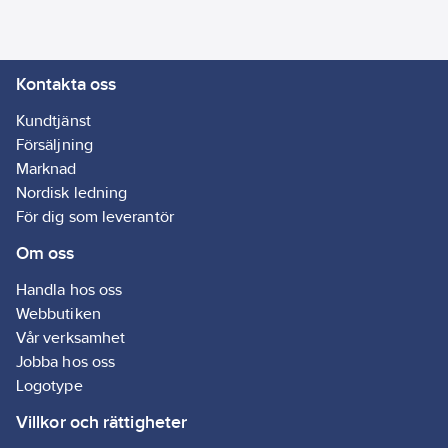
Ean
3606489494056
artikelnr:
Materialklass
GG02
Kontakta oss
Kundtjänst
Försäljning
Marknad
Nordisk ledning
För dig som leverantör
Om oss
Handla hos oss
Webbutiken
Vår verksamhet
Jobba hos oss
Logotype
Villkor och rättigheter