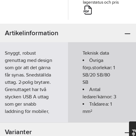
lagerstatus och pris
Artikelinformation
Snyggt, robust
Teknisk data
grenuttag med design
Övriga
som gör att det gärna
förp.storlekar:
1
får synas. Snedställda
SB/20 SB/80
uttag. 2-polig brytare.
SB
Grenuttaget har två
Antal
stycken USB A uttag
ledare/kärnor:
3
som ger snabb
Trådarea:
1
laddning för mobiler,
mm²
läsplattor och andra
Färg:
Vit
enheter som behöver
Längd
Varianter
laddas via USB-port.
elkabel:
1.5
m