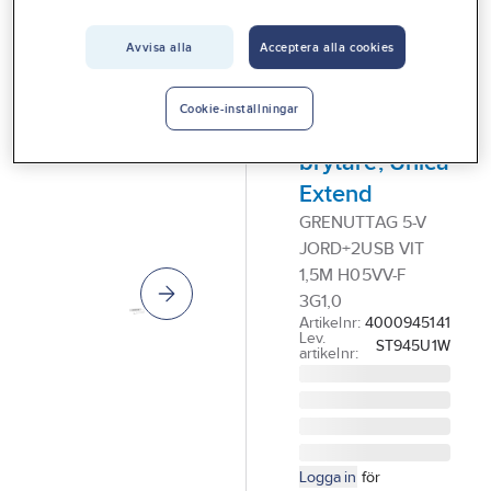
Vårt erbjudande
SCHNEIDER
ELECTRIC
Avvisa alla
Acceptera alla cookies
Interiör
Grenuttag,
kombi, jordat
Handla hos oss
Cookie-inställningar
+ USB A, med
Guider & inspiration
brytare, Unica
Vanliga frågor
Extend
GRENUTTAG 5-V
JORD+2USB VIT
1,5M H05VV-F
3G1,0
Artikelnr:
4000945141
Lev.
ST945U1W
artikelnr:
Logga in
för