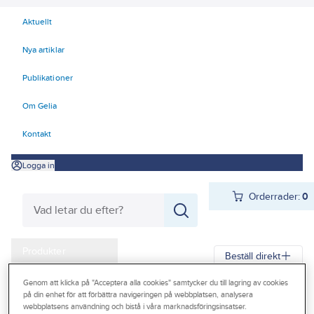
Aktuellt
Nya artiklar
Publikationer
Om Gelia
Kontakt
Logga in
Orderrader:
0
Produkter
Beställ direkt
Kampanjer
Genom att klicka på "Acceptera alla cookies" samtycker du till lagring av cookies
Gelia
Produkter
El
Konsumentvaror 90-98
98 Fritid & Hobby
på din enhet för att förbättra navigeringen på webbplatsen, analysera
Outlet
webbplatsens användning och bistå i våra marknadsföringsinsatser.