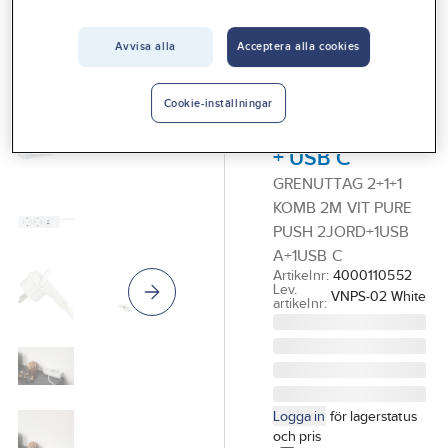
Vårt erbjudande
Avvisa alla
Acceptera alla cookies
GELIA
Interiör
Grenuttag Pure
Handla hos oss
Push, kombi,
Cookie-inställningar
jordat + USB A
Guider & inspiration
+ USB C
Vanliga frågor
GRENUTTAG 2+1+1
KOMB 2M VIT PURE
PUSH 2JORD+1USB
A+1USB C
Artikelnr:
4000110552
Lev.
VNPS-02 White
artikelnr:
Logga in
för lagerstatus
och pris