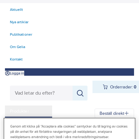
Aktuellt
Nya artiklar
Publikationer
Om Gelia
Kontakt
Logga in
Orderrader:
0
Produkter
Beställ direkt
Kampanjer
Genom att klicka på "Acceptera alla cookies" samtycker du till lagring av cookies
Gelia
Produkter
Gelia El
Förlänga & förgrena
Grenuttag
på din enhet för att förbättra navigeringen på webbplatsen, analysera
Outlet
webbplatsens användning och bistå i våra marknadsföringsinsatser.
Grenuttag inomhus