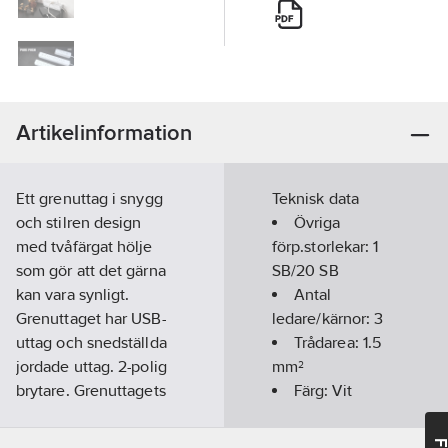
Artikelinformation
Ett grenuttag i snygg
Teknisk data
och stilren design
Övriga
med tvåfärgat hölje
förp.storlekar:
1
som gör att det gärna
SB/20 SB
kan vara synligt.
Antal
Grenuttaget har USB-
ledare/kärnor:
3
uttag och snedställda
Trådarea:
1.5
jordade uttag. 2-polig
mm²
brytare. Grenuttagets
Färg:
Vit
platta och vinklade
Längd
stickpropp gör att den
elkabel:
2
m