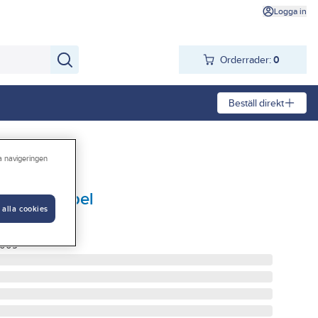
Logga in
Orderrader:
0
Beställ direkt
ra navigeringen
t, utan kabel
 alla cookies
UTAN KABEL
-009