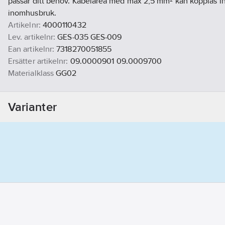
passar ditt behov. Kabelarea med max 2,5 mm² kan kopplas in 
inomhusbruk.
Artikelnr:
4000110432
Lev. artikelnr:
GES-035 GES-009
Ean artikelnr:
7318270051855
Ersätter artikelnr:
09.0000901 09.0009700
Materialklass
GG02
Varianter