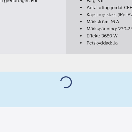
i grenuttaget. För
Färg:
Vit
Antal uttag jordat CEE
Kapslingsklass (IP):
IP
Märkström:
16
A
Märkspänning:
230-2
Effekt:
3680
W
Petskyddad:
Ja