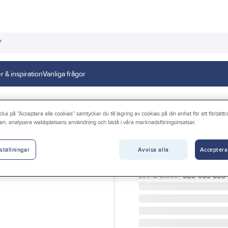
r & inspiration
Vanliga frågor
ag inomhus
cka på "Acceptera alla cookies" samtycker du till lagring av cookies på din enhet för att förbätt
en, analysera webbplatsens användning och bistå i våra marknadsföringsinsatser.
GELIA
Grenuttag, jorda
Avvisa alla
Acceptera
ställningar
GRENUTTAG 3-V JORD 
Artikelnr:
4000110432
Lev. artikelnr:
GES-035 GES