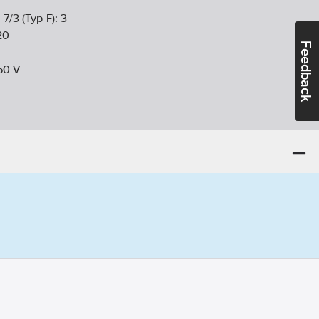
 7/3 (Typ F):
3
20
Feedback
50
V