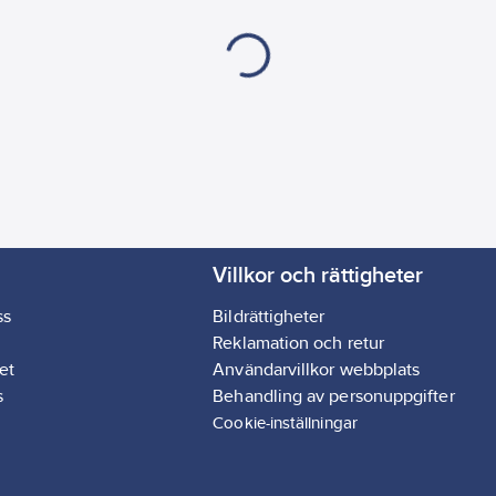
Villkor och rättigheter
ss
Bildrättigheter
Reklamation och retur
et
Användarvillkor webbplats
s
Behandling av personuppgifter
Cookie-inställningar