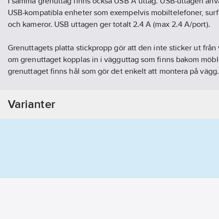
I samma grenuttag finns också USB A uttag. USB-uttagen anv
USB-kompatibla enheter som exempelvis mobiltelefoner, surfpl
och kameror. USB uttagen ger totalt 2.4 A (max 2.4 A/port).
Grenuttagets platta stickpropp gör att den inte sticker ut från 
om grenuttaget kopplas in i vägguttag som finns bakom möble
grenuttaget finns hål som gör det enkelt att montera på vägg. 
grenuttagets inkopplade enheter inte används finns en ström
strömmen till hela grenuttaget. En lampa i brytaren lyser när
Varianter
användning inomhus.
Laddström 5 V DC. Kabel: H05VV-F.
Artikelnr:
4000110492
Lev. artikelnr:
EM106KUSB-GR
Ean artikelnr:
7318270055778
Materialklass
GG02