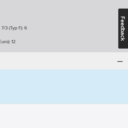
Feedback
 7/3 (Typ F):
6
Euro):
12
20
:
Ja