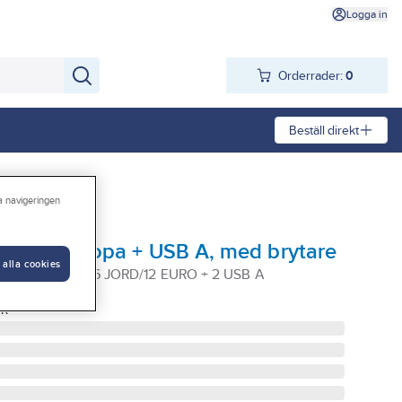
Logga in
Orderrader:
0
Beställ direkt
ra navigeringen
 jordat/europa + USB A, med brytare
 alla cookies
1,4M VIT BRYT 6 JORD/12 EURO + 2 USB A
GR