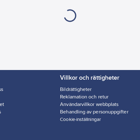
Villkor och rättigheter
ss
Bildrättigheter
Reklamation och retur
et
Användarvillkor webbplats
s
Behandling av personuppgifter
Cookie-inställningar