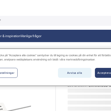
r & inspiration
Vanliga frågor
ag inomhus
cka på "Acceptera alla cookies" samtycker du till lagring av cookies på din enhet för att förbätt
en, analysera webbplatsens användning och bistå i våra marknadsföringsinsatser.
GELIA
Grenuttag, mix,
Avvisa alla
Acceptera
ställningar
GRENUTTAG 6-12+2 MIX 
Artikelnr:
4000110492
Lev. artikelnr:
EM106KUSB-