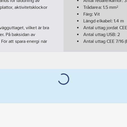
änds för laddning av
Antal ledare/kärnor:
3
attor, aktivitetsklockor
Trådarea:
1.5
mm²
Färg:
Vit
Längd elkabel:
1.4
m
vägguttaget, vilket är bra
Antal uttag jordat CEE
r. På baksidan av
Antal uttag USB:
2
För att spara energi när
Antal uttag CEE 7/16 (
brytare som enkelt bryter
Kapslingsklass (IP):
IP
 strömmen är på. För
Med knapp Av/På:
Ja
Märkström:
16
A
Märkspänning:
250
V
Effekt:
3680
W
Överspänningsskydd