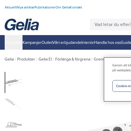
Aktuellt
Nya artiklar
Publikationer
Om Gelia
Kontakt
Produkter
Kampanjer
Outlet
Vårt erbjudande
Interiör
Handla hos oss
Guide
Gelia
Produkter
Gelia El
Förlänga & förgrena
Grenuttag
Grenutt
Genom att kli
på webbplats
Cookie-in