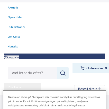
Aktuellt
Nya artiklar
Publikationer
Om Gelia
Kontakt
Logga in
Orderrader:
0
Produkter
Beställ direkt
Kampanjer
Genom att klicka på "Acceptera alla cookies" samtycker du till lagring av cookies
på din enhet för att förbättra navigeringen på webbplatsen, analysera
Gelia
Produkter
Gelia El
Centraler och säkringar
Outlet
webbplatsens användning och bistå i våra marknadsföringsinsatser.
Säkringsmateriel