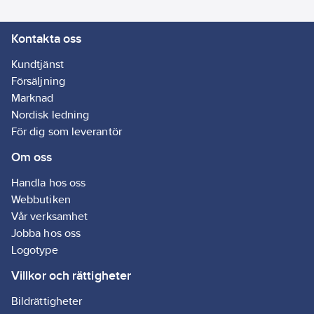
magnetlås men
kan även förses
med nyckellås
Kontakta oss
som monteras i
övre eller nedre
Kundtjänst
kanten på dörren.
Lås ingår ej.
Försäljning
Marknad
Nordisk ledning
För dig som leverantör
Om oss
Handla hos oss
Webbutiken
Vår verksamhet
Jobba hos oss
Logotype
Villkor och rättigheter
Bildrättigheter