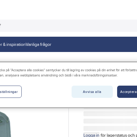
r & inspiration
Vanliga frågor
cka på "Acceptera alla cookies" samtycker du till lagring av cookies på din enhet för att förbätt
en, analysera webbplatsens användning och bistå i våra marknadsföringsinsatser.
ABB
Tryckströmbryta
Avvisa alla
Acceptera
ställningar
TRYCKSTRÖMBRYTARE
Artikelnr:
06.3828540
Logga in
för lagerstatus och 