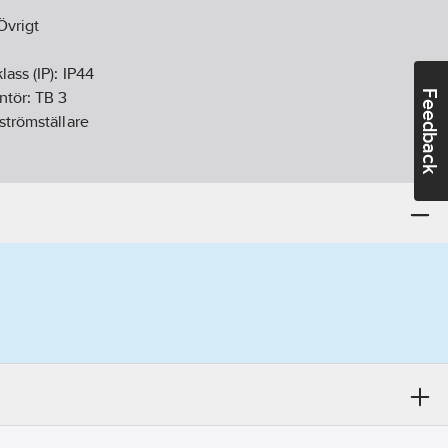
Övrigt
lass (IP):
IP44
Feedback
ntör:
TB 3
 strömställare