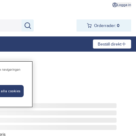
Logga in
Orderrader:
0
Beställ direkt
ra navigeringen
re
 alla cookies
pris