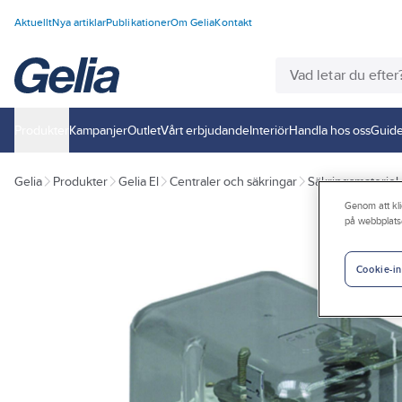
Aktuellt
Nya artiklar
Publikationer
Om Gelia
Kontakt
Produkter
Kampanjer
Outlet
Vårt erbjudande
Interiör
Handla hos oss
Guide
Gelia
Produkter
Gelia El
Centraler och säkringar
Säkringsmateriel
Genom att kli
på webbplats
Cookie-in