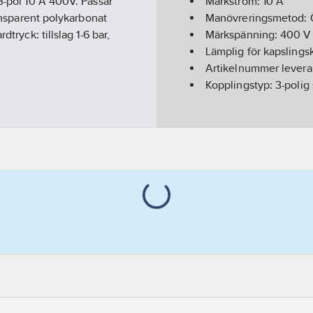
 3-pol 10 A 400V. Passar
Märkström:
10
A
ransparent polykarbonat
Manövreringsmetod:
tryck: tillslag 1-6 bar,
Märkspänning:
400
V
Lämplig för kapslingsk
Artikelnummer levera
Kopplingstyp:
3-polig