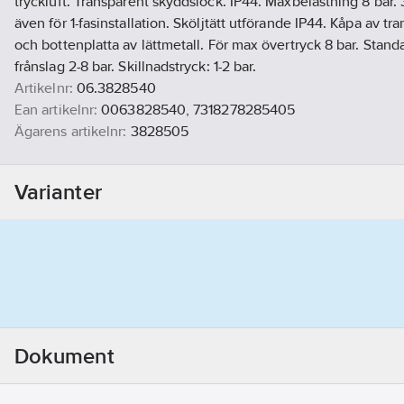
tryckluft. Transparent skyddslock. IP44. Maxbelastning 8 bar.
även för 1-fasinstallation. Sköljtätt utförande IP44. Kåpa av t
och bottenplatta av lättmetall. För max övertryck 8 bar. Standard
frånslag 2-8 bar. Skillnadstryck: 1-2 bar.
Artikelnr:
06.3828540
Ean artikelnr:
0063828540, 7318278285405
Ägarens artikelnr:
3828505
Materialklass
GG90
Varianter
Dokument