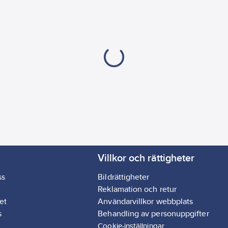
Villkor och rättigheter
ss
Bildrättigheter
Reklamation och retur
et
Användarvillkor webbplats
s
Behandling av personuppgifter
Cookie-inställningar