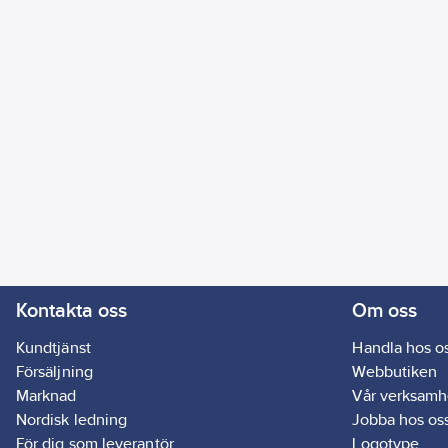
Kontakta oss
Om oss
Kundtjänst
Handla hos o
Försäljning
Webbutiken
Marknad
Vår verksamh
Nordisk ledning
Jobba hos os
För dig som leverantör
Logotype