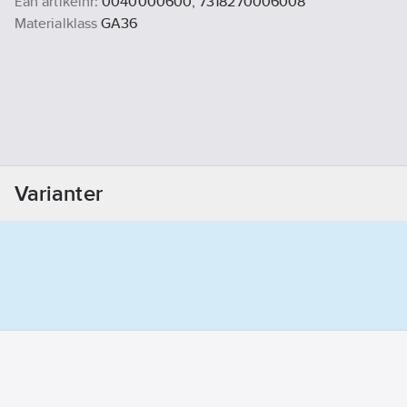
Ean artikelnr:
0040000600, 7318270006008
Materialklass
GA36
Varianter