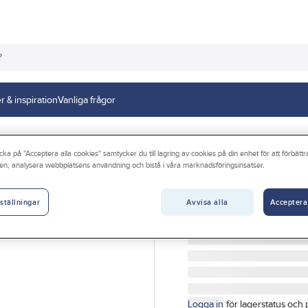
r & inspiration
Vanliga frågor
cka på "Acceptera alla cookies" samtycker du till lagring av cookies på din enhet för att förbätt
en, analysera webbplatsens användning och bistå i våra marknadsföringsinsatser.
GELIA
Passdelsnyckel
Avvisa alla
Acceptera
ställningar
PASSDELSNYCKEL PLAS
Artikelnr:
04.0000600
Logga in
för lagerstatus och 