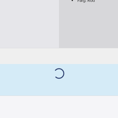
Färg:
Röd