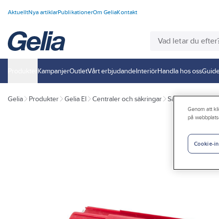
Aktuellt
Nya artiklar
Publikationer
Om Gelia
Kontakt
Produkter
Kampanjer
Outlet
Vårt erbjudande
Interiör
Handla hos oss
Guide
Gelia
Produkter
Gelia El
Centraler och säkringar
Säkringsmateriel
Genom att kli
på webbplats
Cookie-in