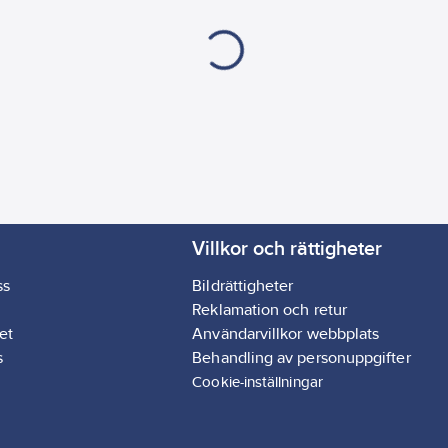
Villkor och rättigheter
ss
Bildrättigheter
Reklamation och retur
et
Användarvillkor webbplats
s
Behandling av personuppgifter
Cookie-inställningar