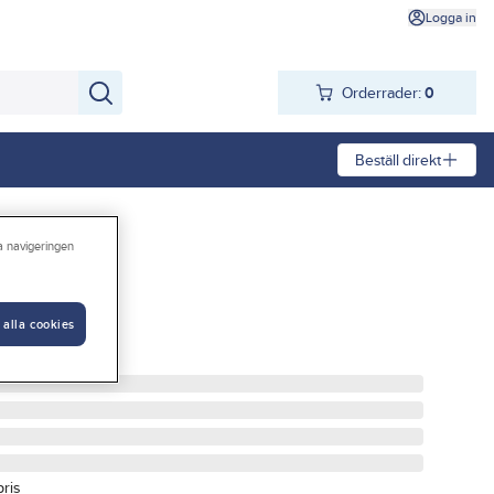
Logga in
Orderrader:
0
Beställ direkt
ra navigeringen
 alla cookies
T RÖD
pris