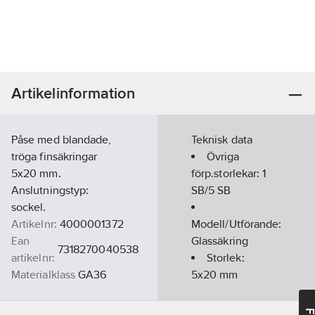
Artikelinformation
Påse med blandade,
Teknisk data
tröga finsäkringar
Övriga
5x20 mm.
förp.storlekar:
1
Anslutningstyp:
SB/5 SB
sockel.
Artikelnr:
4000001372
Modell/Utförande:
Ean
Glassäkring
7318270040538
artikelnr:
Storlek:
Materialklass
GA36
5x20 mm
Utlösningskarakteristik: