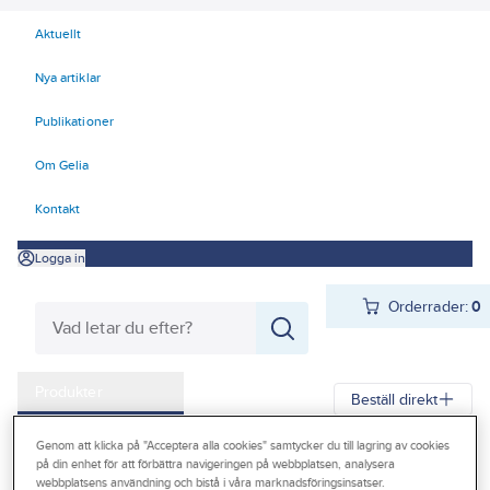
Aktuellt
Nya artiklar
Publikationer
Om Gelia
Kontakt
Logga in
Orderrader:
0
Produkter
Beställ direkt
Kampanjer
Genom att klicka på "Acceptera alla cookies" samtycker du till lagring av cookies
Gelia
Produkter
Gelia El
Centraler och säkringar
på din enhet för att förbättra navigeringen på webbplatsen, analysera
Outlet
webbplatsens användning och bistå i våra marknadsföringsinsatser.
Säkringsmateriel