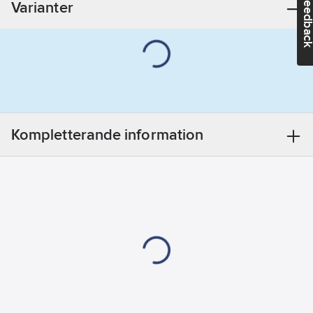
Feedba
Varianter
Fördröjning
Märkspänning:
250
V
Optisk
defektindikering:
Nej
Kompletterande information
Spänningstyp:
AC/DC