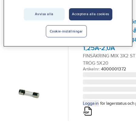
Vårt erbjudande
Avvisa alla
Acceptera alla cookies
GELIA
Interiör
Finsäkring/glasrö
Handla hos oss
trög, 5x20 mm, p
Cookie-inställningar
blandade säkringa
Guider & inspiration
1,25A-2,0A
Vanliga frågor
FINSÄKRING MIX 3X2 ST 1
TRÖG 5X20
Artikelnr:
4000001372
Logga in
för lagerstatus och 