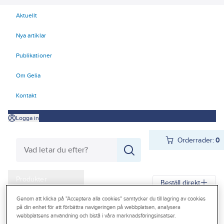
Aktuellt
Nya artiklar
Publikationer
Om Gelia
Kontakt
Logga in
Orderrader:
0
Produkter
Beställ direkt
Kampanjer
Genom att klicka på "Acceptera alla cookies" samtycker du till lagring av cookies
på din enhet för att förbättra navigeringen på webbplatsen, analysera
Gelia
Produkter
Gelia El
Centraler och säkringar
Outlet
webbplatsens användning och bistå i våra marknadsföringsinsatser.
Säkringsmateriel