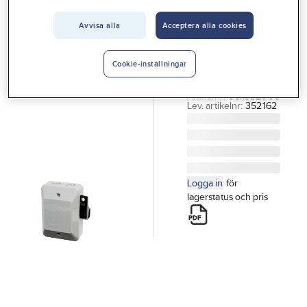
Vårt erbjudande
Avvisa alla
Acceptera alla cookies
GARO
Interiör
Strömställare
Handla hos oss
STRÖMSTÄLLARE
Cookie-inställningar
UTAN LAMPA
Guider & inspiration
Artikelnr:
06.1932000
Lev. artikelnr:
352162
Vanliga frågor
Logga in
för
lagerstatus och pris