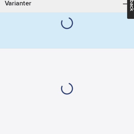
Varianter
Artikelnummer
leverantör:
BG
316