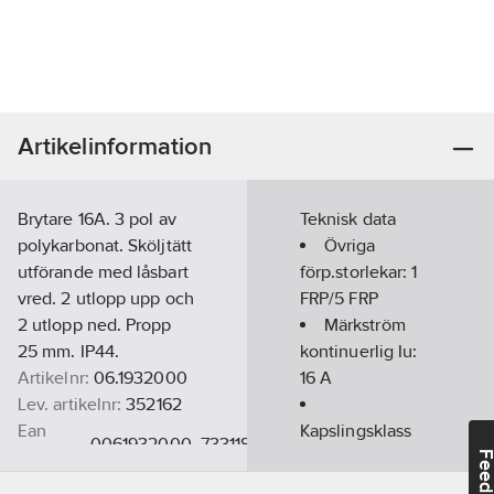
Artikelinformation
Brytare 16A. 3 pol av
Teknisk data
polykarbonat. Sköljtätt
Övriga
utförande med låsbart
förp.storlekar:
1
vred. 2 utlopp upp och
FRP/5 FRP
2 utlopp ned. Propp
Märkström
25 mm. IP44.
kontinuerlig Iu:
Artikelnr:
06.1932000
16
A
Lev. artikelnr:
352162
Ean
Kapslingsklass
0061932000, 7331185119649
artikelnr:
(IP):
IP44
Feedba
Materialklass
GG90