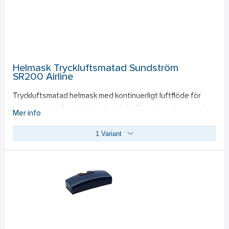
Helmask Tryckluftsmatad Sundström
SR200 Airline
Tryckluftsmatad helmask med kontinuerligt luftflöde för 
anslutning via Sundströms tryckluftsfilter via reningsstation 
Mer info
SR 99 för tryckluft. Ett standardfilter monterat i masken ger 
1 Variant
skydd vid tryckbortfall samt vid förflyttning som en back-up. 
Speciellt framtagen för tunga och långvariga arbeten eller 
där föroreningar är särskilt ohälsosamma och en hög 
skyddsnivå erfordras. Tillverkad i gnistfritt material som 
tillåter användning i explosiv och brandfarlig miljö. 
Luftgenomströmning 150-320 l/min vid arbetstryck på 5-7 
bar. Bältesmonterad reglerventil. För tillbehör se ovan 
helmask SR200. 
Standard: 
EN 14594:2005 klass 4A, 4B.