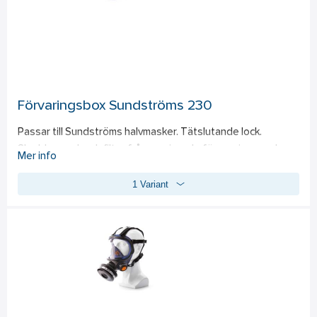
Förvaringsbox Sundströms 230
Passar till Sundströms halvmasker. Tätslutande lock. 
Skyddar mask och filter från omgivande föroreningar och 
Mer info
ökar därmed hygien och livslängd.
1 Variant