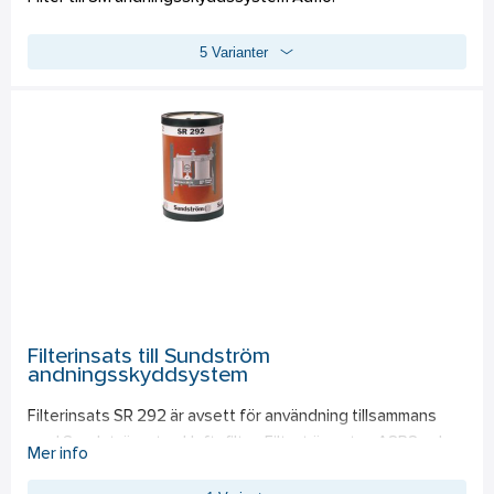
5 Varianter
Filterinsats till Sundström
andningsskyddsystem
Filterinsats SR 292 är avsett för användning tillsammans 
med Sundströms tryckluftsfilter. Filtret är av typ A3P3 och 
Mer info
skyddar mot följande: Typ A skyddar mot oljor, organiska 