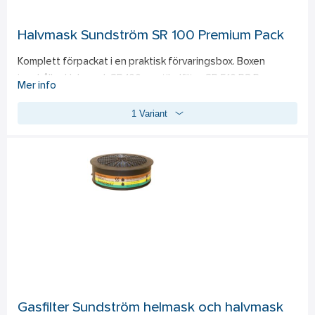
tull och gränsbevakning. Kontakta din säljare för rätt pris. 
Systembegränsningar tillåter tyvärr inte prisinformation vid 
Halvmask Sundström SR 100 Premium Pack
manuell prioritering av tillgången av denna artikel.
Komplett förpackat i en praktisk förvaringsbox. Boxen 
innehåller Halvmask SR 100, partikelfilter SR 510 P3 R, 
Mer info
gasfilter SR 217 A1, förfilter, förfilterhållare, 
1 Variant
rengöringsservett. 
EN 140, EN 14387:2004, EN 143.
Gasfilter Sundström helmask och halvmask