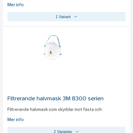
helmasker.
Mer info
1 Variant
Filtrerande halvmask 3M 8300 serien
Filtrerande halvmask som skyddar mot fasta och 
vätskeformiga partiklar. Används inom verkstadsindustri, 
Mer info
byggindustri, lantbruk och andra områden där ett 
2 Varianter
komfortabelt och säkert skydd mot hälsofarligt damm 