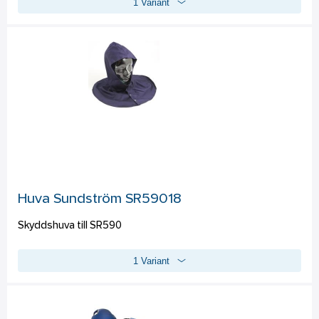
1 Variant
gaser och ångor, t ex lösningsmedel, vars kokpunkt 
överstiger +65 °C. Typ P3 skyddar mot alla typer av partiklar, 
både fasta och flytande.
Huva Sundström SR59018
Skyddshuva till SR590
1 Variant