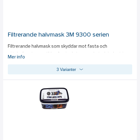
Filtrerande halvmask 3M 9300 serien
Filtrerande halvmask som skyddar mot fasta och 
vätskeformiga partiklar. Används inom verkstadsindustri, 
Mer info
byggindustri, lantbruk och andra områden där ett 
3 Varianter
komfortabelt och säkert skydd mot hälsofarligt damm 
behövs. Vikbar trefältsdesign, svettabsorberande material 
i näskudden, hygieniskt styckförpackade. 
Standard: 
EN 
149+A1:2009 FFP2 NR D. 
Denna artikel är klassad som Smittskyddsartikel
Ahlsell har tagit beslut att prioritera denna artikel till utvalda 
kunder. Kunder som kommer att prioriteras är de som fyller 
en samhällsbärande funktion med en verksamhet inom 
hälso- och sjukvården, polis, räddningstjänst, försvarsmakt, 