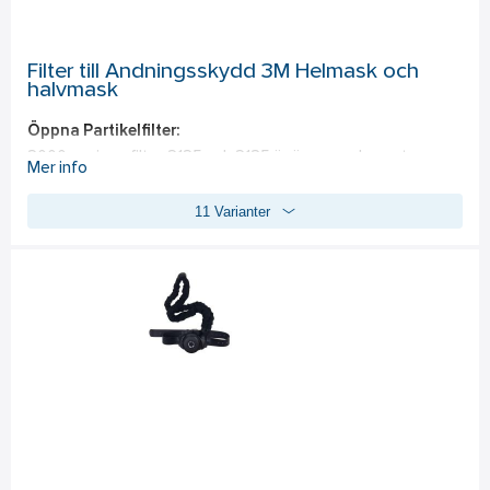
Filter till Andningsskydd 3M Helmask och
halvmask
Öppna Partikelfilter: 
2000-seriens filter 2125 och 2135 är öppna och monteras 
Mer info
direkt på maskstommen.  
11 Varianter
Kapslade Partikelfilter: 
Kapslade filter som monteras direkt på maskstommen 
· 6035 skyddar mot: damm och partiklar 
· 6038 skyddar mot: damm, partiklar och fluorväte, samt 
besvärande lukt från organiska ångor, sura gaser samt ozon 
under Hgv 
Gasfilter: 
6000-seriens gasfilter har bajonettfattning och passar 
3M`s hel- och halvmasker i 6000-serien samt 3M`s halvmask 
i 7500-serien. Gasfilter 6051I och 6055I är försedda med 
filterindikator som visar när det är dags att byta filter.   