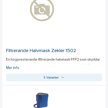
passform för högsta möjliga säkerhet - även för personer 
som bär glasögon. Tillverkad i Sverige. Överensstämmer 
med EN 149:2001+A1:2009, (EU) 2016/425. Dolomittestad.
Filtrerande Halvmask Zekler 1502
En högpresterande filtrerande halvmask FFP2 som skyddar 
mot fint damm och partiklar under ett arbetsskift (NR). 
Mer info
Premiummasken finns i två storlekar, vilket kombinerar 
5 Varianter
användarvänlighet, mycket god komfort och optimal 
passform för högsta möjliga säkerhet - även för personer 
som bär glasögon. Tillverkad i Sverige. Överensstämmer 
med EN 149:2001+A1:2009, (EU) 2016/425. Dolomittestad.