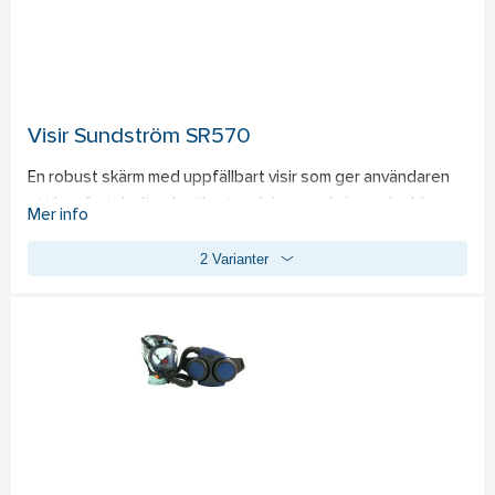
Visir Sundström SR570
En robust skärm med uppfällbart visir som ger användaren 
ett komfortabelt och säkert andnings- och ögonskydd. 
Mer info
Skärmen är försedd med infästning för hörselkåpor och den 
2 Varianter
är tillverkad i material som tillåter användning i tuffa miljöer. 
SR 570 skärm kan användas med någon av våra filterfläktar 
SR 500 eller SR 700. Den kan också användas tillsammans 
med tryckluftstillsats SR 507. Kan kompletteras med skydd 
så du får en "Bump Cap". Finns även yttre visir i DIN3 och DIN 
5. 
Standard: 
EN 12941:1998 klass TH3.