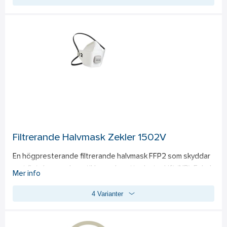
behövs. Formbeständigt innerskal ger mjuk känsla mot 
ansiktet, M-formad näsbygel följer näsans form. 
Färgkodade bomullsband för lätt identifiering.
Filtrerande Halvmask Zekler 1502V
En högpresterande filtrerande halvmask FFP2 som skyddar 
mot fint damm och partiklar under ett arbetsskift (NR). Enkel 
Mer info
andning och utandningsventilen ventilerar mycket effektivt 
4 Varianter
ut fukt, värme och koldioxid för en komfortabel användning. 
Premiummasken finns i två storlekar, vilket kombinerar 
användarvänlighet, exceptionell komfort och optimal 