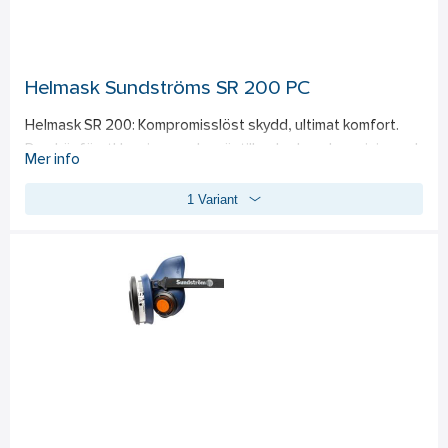
Helmask Sundströms SR 200 PC
Helmask SR 200: Kompromisslöst skydd, ultimat komfort. 
Den här förstklassiga masken är tillverkad med precision och 
Mer info
ger oöverträffat skydd. Den är tillverkad av material av hög 
1 Variant
kvalitet och garanterar en säker passform och pålitligt 
skydd. Den breda ansiktstätningen, stora hjässplattan och 
justerbara huvudställningen ger anpassad komfort. 
Eftersom den är lätt och inte tröttar ut användaren innebär 
den det perfekta valet för yrkesutövare som vill ha ett 
omfattande andningsskydd. 
Standard: EN 136:1998, EN 166 (B, 120m/s), EN 148-1:1999.