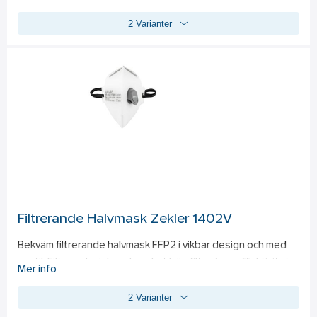
Används inom verkstadsindustri, byggindustri, lantbruk och 
2 Varianter
andra områden där ett komfortabelt och säkert skydd mot 
hälsofarliga partiklar behövs.
Filtrerande Halvmask Zekler 1402V
Bekväm filtrerande halvmask FFP2 i vikbar design och med 
ventil. Filtermaterial med mycket hög filtreringseffektivitet, 
Mer info
som samtidigt ger exceptionellt lågt andningsmotstånd. 
2 Varianter
Ändlöst, vävt resårband med resårstopper gör masken 
enkel att justera. Mjukt, följsamt hakparti för bästa 