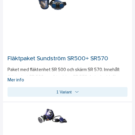
Fläktpaket Sundström SR500+ SR570
Paket med fläktenhet SR 500 och skärm SR 570. Innehåll: 
fläktenhet SR 500, ansiktsskärm SR 570, 1 st. skyddsfilm, 
Mer info
standardbatteri, batteriladdare SR 513, bälte SR 508, 2-
1 Variant
pack partikelfilter SR 510 P3 R, 2-p filteradapter, 10-p 
förfilter SR 221, 2-p förfilterhållare, flödesmätare, 
pluggsats, rengöringsservetter. 
Standard: 
EN12941:1998 
klass TH3, EN 12942:1998 klass TM3.