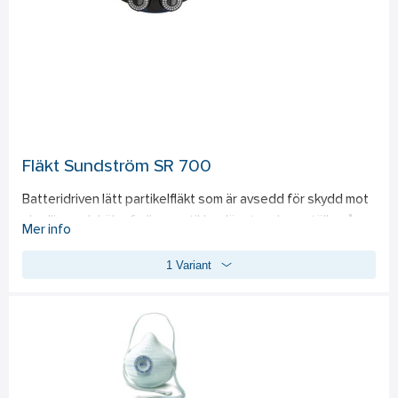
Fläkt Sundström SR 700
Batteridriven lätt partikelfläkt som är avsedd för skydd mot 
skadliga och hälsofarliga partiklar där stora krav ställs på 
Mer info
mycket goda skyddsegenskaper. Elektronik och fläkthus är 
1 Variant
väl kapslat för att undvika inträngning av vatten och partiklar 
enl. IP67 vilket ger en säker och lång livslängd. Start, stopp 
samt val av luftflöde sköts med en lätt åtkomlig knapp. Slang 
medföljer de olika ansiktsdelarna; undantag är slang för 
Helmask SR200 vilken beställes separat. Samtliga 
ansiktsdelar är godkända enl. TH3 alt. TM3. 
Standard: 
EN 
12941:1998 TH3, EN 12942:1998 TM3.