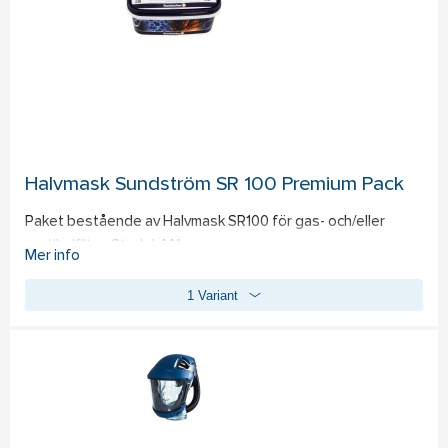
Halvmask Sundström SR 100 Premium Pack
Paket bestående av Halvmask SR100 för gas- och/eller 
partikelfilter. Storlek M/L.  
Mer info
Filter: 1 st gasfilter SR217A1, 1 st partikelfilter SR510P3R, 5 st 
1 Variant
förfilter SR221, 1 st rengöringsservett SR5226.  
Allt är förpackat i en praktisk förvaringsbox. 