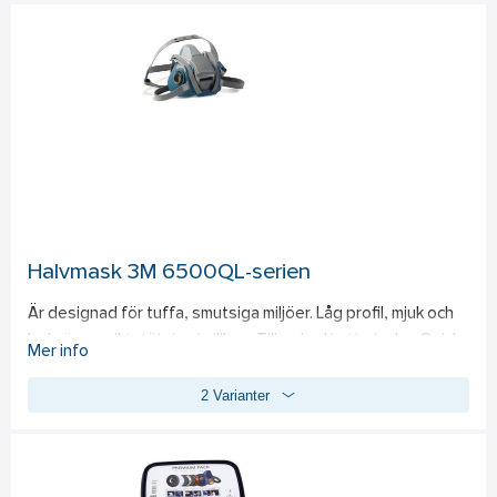
Halvmask 3M 6500QL-serien
Är designad för tuffa, smutsiga miljöer. Låg profil, mjuk och 
bekväm ansiktstätning i silikon. Tillverkad i ett stycke. Quick 
Mer info
Latch-funktion som gör att du lätt kan fälla ned och åter ta 
2 Varianter
upp masken när du rör dig mellan olika arbetsplatser.