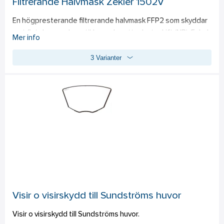
Filtrerande Halvmask Zekler 1502V
En högpresterande filtrerande halvmask FFP2 som skyddar 
mot fint damm och partiklar under ett arbetsskift (NR). Enkel 
Mer info
andning och utandningsventilen ventilerar mycket effektivt 
3 Varianter
ut fukt, värme och koldioxid för en komfortabel användning. 
Premiummasken finns i två storlekar, vilket kombinerar 
användarvänlighet, exceptionell komfort och optimal 
passform för högsta möjliga säkerhet - även för personer 
som bär glasögon. Tillverkad i Sverige. Överensstämmer 
med EN 149:2001+A1:2009, (EU) 2016/425. Dolomittestad.
Visir o visirskydd till Sundströms huvor
Visir o visirskydd till Sundströms huvor.