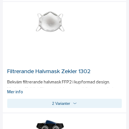
passform. Utandningsventil som mycket effektivt ventilerar 
ut fukt, värme och koldioxid ger en komfortabel användning 
under hela arbetspasset. Överensstämmer med EN 
149:2001+A1:2009. Dolomittestad.
Filtrerande Halvmask Zekler 1302
Bekväm filtrerande halvmask FFP2 i kupformad design. 
Mycket effektivt filtermaterial som samtidigt ger mycket 
Mer info
lågt andningsmotstånd. Ändlöst, vävt resårband med 
2 Varianter
resårstopper gör masken enkel att justera. Mjuk nästätning 
i textil för komfortabel användning. Överensstämmer med 
EN 149:2001+A1:2009. Dolomittestad.