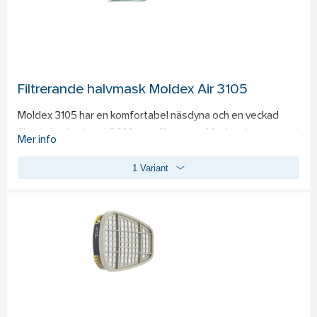
Filtrerande halvmask Moldex Air 3105
Moldex 3105 har en komfortabel näsdyna och en veckad 
filterteknologi med 260% mer filterarea. Masken har extremt 
Mer info
lågt andningsmotstånd och hög filterkapacitet, vilket ger en 
1 Variant
längre användningstid. Ventex-ventil innebär en extra stor 
öppning som minskar värme och fukt samt eliminerar imma 
under glasögon. Masken har ett justerbart band med 
låsklämma som gör den snabb, enkel och säker att ta av och 
på. 2-pack, storlek M/L. Filterklass P2.