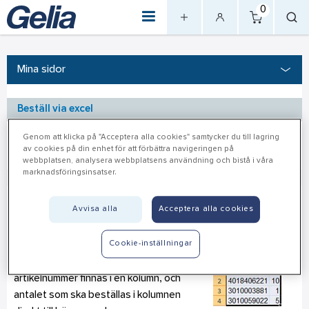
0
Mina sidor
Beställ via excel
Genom att klicka på "Acceptera alla cookies" samtycker du till lagring
Logga ut
av cookies på din enhet för att förbättra navigeringen på
webbplatsen, analysera webbplatsens användning och bistå i våra
marknadsföringsinsatser.
Avvisa alla
Acceptera alla cookies
Beställ via excel
Cookie-inställningar
Du kan enkelt beställa artiklar genom att kopiera in text från
excel.
I excelfilen behöver fullständigt
artikelnummer finnas i en kolumn, och
antalet som ska beställas i kolumnen