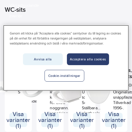
Vårt erbjudande
WC-sits
Interiör
Handla hos oss
Genom att klicka på "Acceptera alla cookies" samtycker du till lagring av cookies
Se
Guider & inspiration
på din enhet för att förbättra navigeringen på webbplatsen, analysera
alla
Varumärke
Lagerförd
Produkter (30)
webbplatsens användning och bistå i våra marknadsföringsinsatser.
filter
Vanliga frågor
Har miljövarudeklaration (EPD)
Avvisa alla
Acceptera alla cookies
IFÖ
IFÖ
ADORA®
IFÖ
Sunda hus
Färg
Fäste till
WC-sits,
WC-sits,
WC-sits,
WC-sits, Ifö
mjuksits, Ifö
mjuksits
mjuksits,
Cookie-inställningar
Centrumsavstånd bultar
Aqua, Cera
Sign
SoftClose,
Cera
Art
Art
Art
Art
3013076022
3013080061
3018044201
30130
nr:
nr:
nr:
nr:
och Sign
ställbart
Material
Bredd
Sats om 2.
Ring och lock
Universal
Originalsi
mjuksits
avstånd,
kan separeras
toalettsits med
snäppfäst
(1984-)
Adora Basic
Mjukstängande gångjärn
för extra
SoftClose.
Tillverkad 
noggrann
Ställbara
1996-.
Djup
Visa
Visa
rengöring.
Visa
plastbeslag
Visa
(135-180 mm)
varianter
varianter
varianter
varianter
gör att den
(1)
(1)
(1)
(1)
passar många