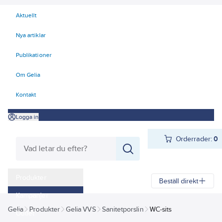
Aktuellt
Nya artiklar
Publikationer
Om Gelia
Kontakt
Logga in
Orderrader:
0
Produkter
Beställ direkt
Kampanjer
Gelia
Produkter
Gelia VVS
Sanitetporslin
WC-sits
Outlet