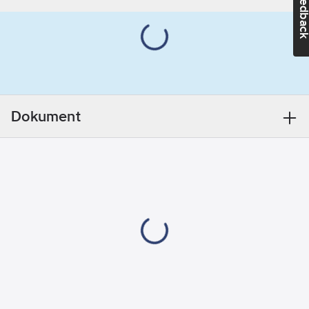
Feedba
Djup:
470
mm
RSK
nummer:
7880823
Artikelnummer
Dokument
leverantör:
9M246101