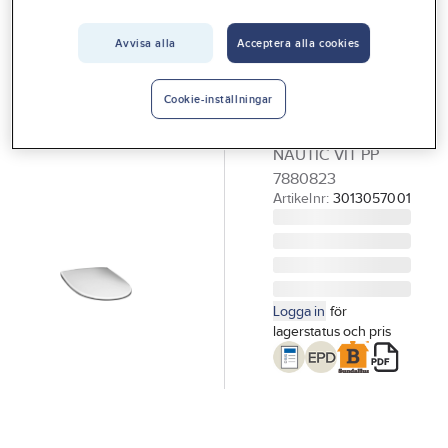
Vårt erbjudande
GUSTAVSBERG
WC-sits,
Avvisa alla
Acceptera alla cookies
Interiör
Gustavsberg
Handla hos oss
Nautic
Cookie-inställningar
Guider & inspiration
WC-SITS GBG
NAUTIC VIT PP
Vanliga frågor
7880823
Artikelnr:
3013057001
Logga in
för
lagerstatus och pris