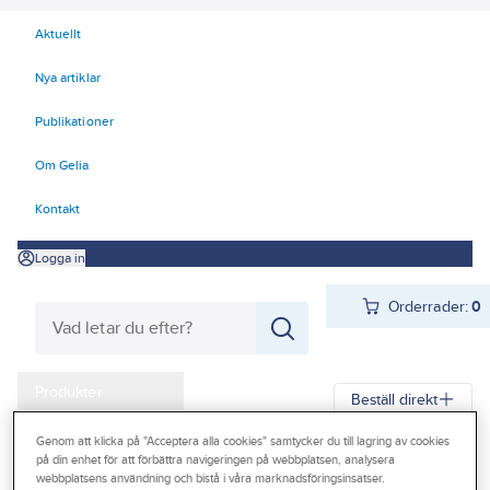
Aktuellt
Nya artiklar
Publikationer
Om Gelia
Kontakt
Logga in
Orderrader:
0
Produkter
Beställ direkt
Kampanjer
Genom att klicka på "Acceptera alla cookies" samtycker du till lagring av cookies
Gelia
Produkter
Gelia VVS
Sanitetporslin
WC-sits
på din enhet för att förbättra navigeringen på webbplatsen, analysera
Outlet
webbplatsens användning och bistå i våra marknadsföringsinsatser.