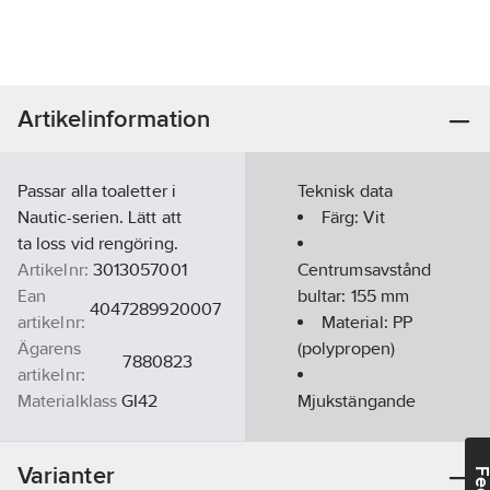
Artikelinformation
Passar alla toaletter i
Teknisk data
Nautic-serien. Lätt att
Färg:
Vit
ta loss vid rengöring.
Artikelnr:
3013057001
Centrumsavstånd
Ean
bultar:
155
mm
4047289920007
artikelnr:
Material:
PP
Ägarens
(polypropen)
7880823
artikelnr:
Materialklass
GI42
Mjukstängande
gångjärn:
Nej
Bredd:
377
Varianter
mm