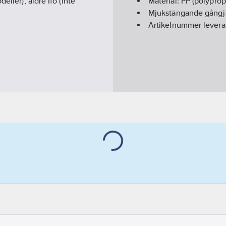
eller), äldre Ifö (inte
Material:
PP (polyprop
Mjukstängande gångj
Artikelnummer levera