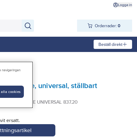
Logga in
Orderrader:
0
Beställ direkt
ra navigeringen
 SoftClose, universal, ställbart
 alla cookies
rm
 PP SOFT CLOSE UNIVERSAL 837.20
vit ersatt.
ttningsartikel