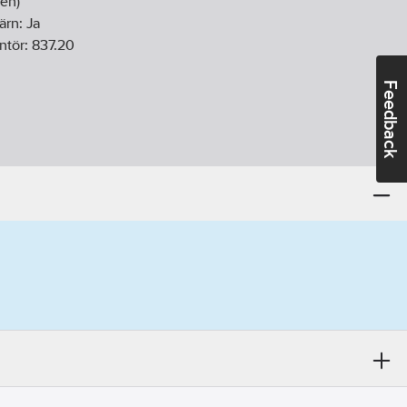
en)
ärn:
Ja
ntör:
837.20
Feedback