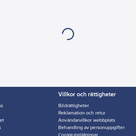
Villkor och rättigheter
ss
Bildrättigheter
Reklamation och retur
et
Användarvillkor webbplats
s
Behandling av personuppgifter
Cookie-inställningar