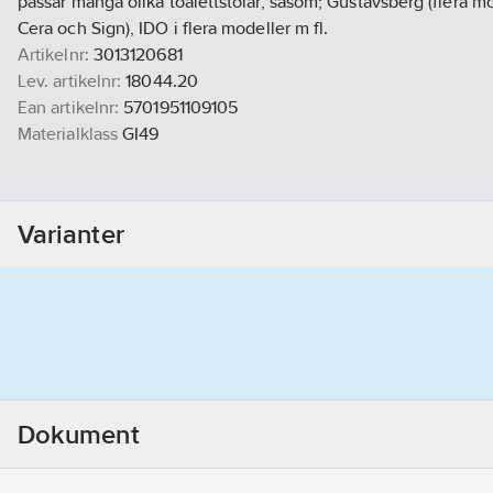
passar många olika toalettstolar, såsom; Gustavsberg (flera mod
Cera och Sign), IDO i flera modeller m fl.
Artikelnr:
3013120681
Lev. artikelnr:
18044.20
Ean artikelnr:
5701951109105
Materialklass
GI49
Varianter
Dokument