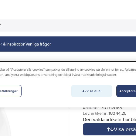
r & inspiration
Vanliga frågor
cka på "Acceptera alla cookies" samtycker du till lagring av cookies på din enhet för att förbätt
en, analysera webbplatsens användning och bistå i våra marknadsföringsinsatser.
GELIA
WC-sits, mjuksits
Avvisa alla
Acceptera
avstånd, Durafo
ställningar
WC-SITS DURAFORM VIT
Artikelnr:
3013120681
Lev. artikelnr:
18044.20
Den valda artikeln har bli
Visa ersä