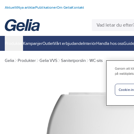
Aktuellt
Nya artiklar
Publikationer
Om Gelia
Kontakt
Produkter
Kampanjer
Outlet
Vårt erbjudande
Interiör
Handla hos oss
Guide
Gelia
Produkter
Gelia VVS
Sanitetporslin
WC-sits
Genom att kli
på webbplats
Cookie-in