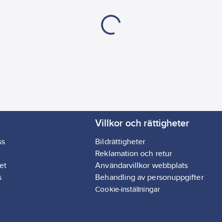
Villkor och rättigheter
ss
Bildrättigheter
Reklamation och retur
et
Användarvillkor webbplats
s
Behandling av personuppgifter
Cookie-inställningar