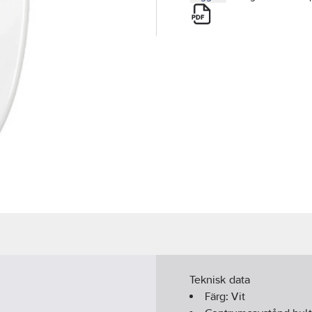
Teknisk data
Färg:
Vit