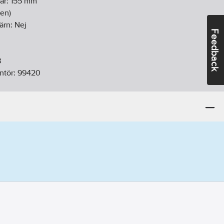
ar:
155
mm
en)
ärn:
Nej
Feedback
8
ntör:
99420