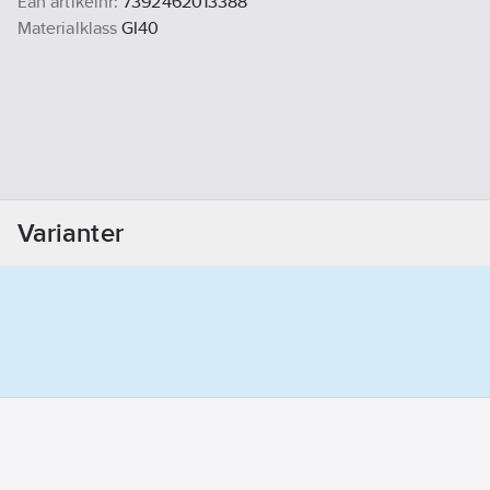
Ean artikelnr:
7392462013388
Materialklass
GI40
Varianter