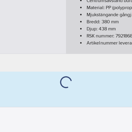
Centrumsavstånd bult
Material:
PP (polyprop
Mjukstängande gångj
Bredd:
380
mm
Djup:
438
mm
RSK nummer:
792186
Artikelnummer levera