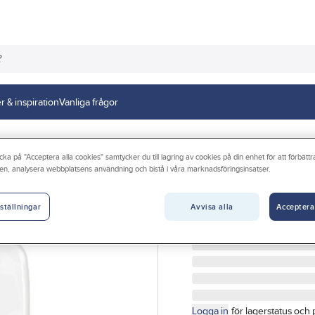
r & inspiration
Vanliga frågor
cka på "Acceptera alla cookies" samtycker du till lagring av cookies på din enhet för att förbätt
en, analysera webbplatsens användning och bistå i våra marknadsföringsinsatser.
IFÖ
WC-sits, mjuksits
Avvisa alla
Acceptera
ställningar
WC-SITS FÖR IFÖ CERA 
Artikelnr:
3013080042
Logga in
för lagerstatus och 