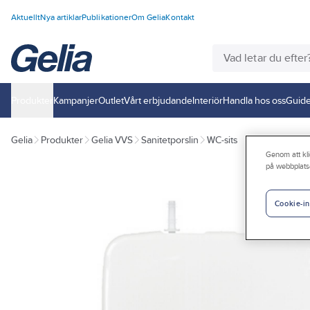
Aktuellt
Nya artiklar
Publikationer
Om Gelia
Kontakt
Produkter
Kampanjer
Outlet
Vårt erbjudande
Interiör
Handla hos oss
Guide
Gelia
Produkter
Gelia VVS
Sanitetporslin
WC-sits
Genom att kli
på webbplats
Cookie-in