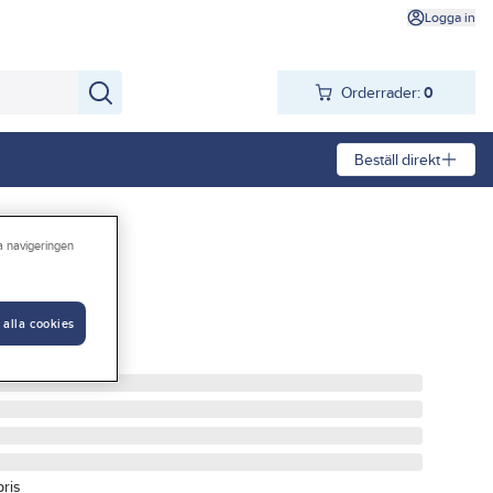
Logga in
Orderrader:
0
Beställ direkt
ra navigeringen
, Ifö Cera
 alla cookies
FRÅN 1996
pris