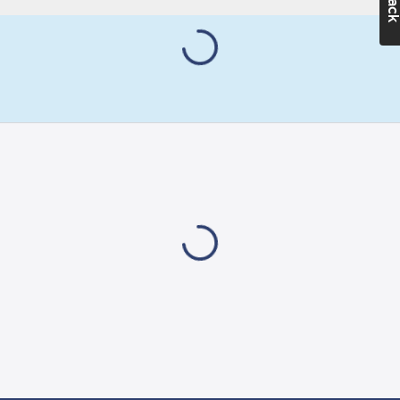
mm
Djup:
445
mm
RSK
nummer:
7904402
Artikelnummer
leverantör:
9128022001