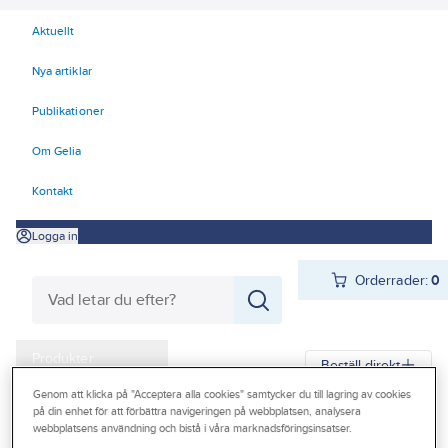
Aktuellt
Nya artiklar
Publikationer
Om Gelia
Kontakt
Logga in
Orderrader:
0
Produkter
Beställ direkt
Kampanjer
Genom att klicka på "Acceptera alla cookies" samtycker du till lagring av cookies
på din enhet för att förbättra navigeringen på webbplatsen, analysera
Gelia
Produkter
Gelia VVS
Sanitetporslin
WC-sits
webbplatsens användning och bistå i våra marknadsföringsinsatser.
Outlet