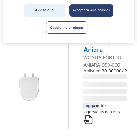
Vårt erbjudande
IDO
Avvisa alla
Acceptera alla cookies
WC-sits,
Interiör
mjuksits,
Handla hos oss
Cookie-inställningar
ställbart
Guider & inspiration
avstånd, IDO
Aniara
Vanliga frågor
WC-SITS FÖR IDO
ANIARA 850-866
Artikelnr:
3013090042
Logga in
för
lagerstatus och pris