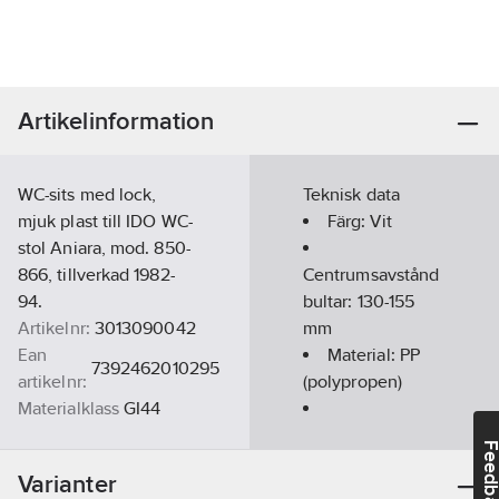
Artikelinformation
WC-sits med lock,
Teknisk data
mjuk plast till IDO WC-
Färg:
Vit
stol Aniara, mod. 850-
866, tillverkad 1982-
Centrumsavstånd
94.
bultar:
130-155
Artikelnr:
3013090042
mm
Ean
Material:
PP
7392462010295
artikelnr:
(polypropen)
Materialklass
GI44
Mjukstängande
Feedba
gångjärn:
Nej
Varianter
Bredd:
384