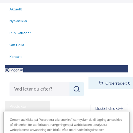
Aktuellt
Nya artiklar
Publikationer
Om Gelia
Kontakt
Logga in
Orderrader:
0
Produkter
Beställ direkt
Kampanjer
Genom att klicka på "Acceptera alla cookies" samtycker du till lagring av cookies
Gelia
Produkter
Gelia VVS
Sanitetporslin
WC-sits
på din enhet för att förbättra navigeringen på webbplatsen, analysera
Outlet
webbplatsens användning och bistå i våra marknadsföringsinsatser.