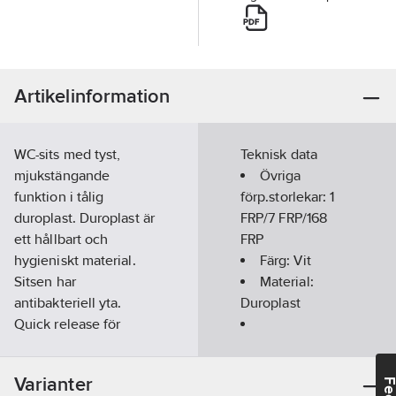
Artikelinformation
WC-sits med tyst,
Teknisk data
mjukstängande
Övriga
funktion i tålig
förp.storlekar:
1
duroplast. Duroplast är
FRP/7 FRP/168
ett hållbart och
FRP
hygieniskt material.
Färg:
Vit
Sitsen har
Material:
antibakteriell yta.
Duroplast
Quick release för
enkel borttagning och
Mjukstängande
snabbfästen för enkel
gångjärn:
Ja
Varianter
och snabb installation.