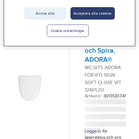
Vårt erbjudande
ADORA®
WC-sits,
Avvisa alla
Acceptera alla cookies
Interiör
hårdsits
Handla hos oss
SoftClose, till
Cookie-inställningar
Guider & inspiration
bl a Ifö Sign
och Spira,
Vanliga frågor
ADORA®
WC-SITS ADORA
FÖR IFÖ SIGN
SOFT CLOSE VIT
12401.20
Artikelnr:
3013120741
Logga in
för
lagerstatus och pris