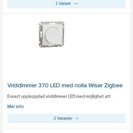
1 Variant
uppkopplad via Wiser by SE-appen och möjliggör för 
användaren att få pushnotiser vid brand eller rökutveckling. 
Appinnehavaren kan även skapa automationer som 
exempelvis aktiverar belysningen i utvalda rum vid 
detekterad brand. Flera brandvarnare kan sammankopplas i 
Wiser-systemet, vilket innebär att ifall en detekterar brand 
eller rökutveckling, larmar samtliga i systemet. 
Brandvarnaren har även en funktion för tyst läge, som kan 
aktiveras manuellt eller via appen, för att inaktivera enheten 
under 15 minuter vid exempelvis matlagning. Kommunicerar 
via Zigbee 3.0. IP20. Vit. 230V med 10 års batteritid för 
backup-funktion vid strömavbrott.
Vriddimmer 370 LED med nolla Wiser Zigbee
Exxact uppkopplad vriddimmer LED med möjlighet att 
ansluta neutralledare. Följande specifikation gäller vid 
Mer info
ansluten neutralledare: vid reglering av LED-lampa (RC) 0-
2 Varianter
130 W, (RL) 0-80 W. Glödljus 0-200W. Halogen 0-150W och de 
flesta typer av elektroniska (C)/konventionella 
transformatorer (L) 0-150VA. Utan ansluten neutralledare, 