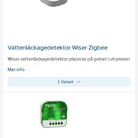
larmar samtliga i systemet.  Brandvarnaren har även en 
funktion för tyst läge, som kan aktiveras manuellt eller via 
appen, för att inaktivera enheten under 15 minuter vid 
exempelvis matlagning. Kommunicerar via Zigbee 3.0. IP20. 
Vit.
Vattenläckagedetektor Wiser Zigbee
Wiser vattenläckagedetektor placeras på golvet i utrymmen 
med risk för läckage som t ex badrum/toalett, kök, 
Mer info
tvättstuga/grovkök och källare. Detektorn är uppkopplad 
1 Variant
och hanteras via Wiser-appen. Man måste även ha Wiser 
gateway, e-nr 17 240 04, för att kunna övervaka detektorn 
via appen. När detektorn känner att ett läckage uppstår får 
man notis/larm i mobilen och därmed kan man snabbt kan 
minimera skadan av läckaget i fastigheten. Detektorn ger 
även ifrån sig en ljudsignal så att man kan höra om eventuellt 
läckage uppstår även om man inte har mobilen i närheten. 
Kommunicerar via Zigbee 3.0. IP44. Batteri 3V/2 x LR03 AAA 