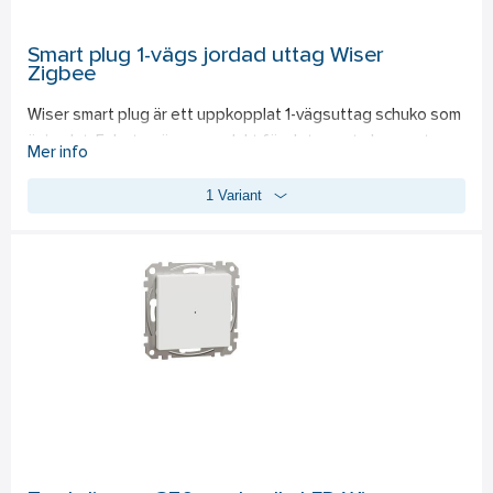
standard elektronisk transformator är 300W.
Smart plug 1-vägs jordad uttag Wiser
Zigbee
Wiser smart plug är ett uppkopplat 1-vägsuttag schuko som 
är jordat. Enheten är en produkt för det smarta hemmet som 
Mer info
erbjuder full kontroll av elektriska apparater. Smart pluggen 
1 Variant
kan manövreras manuellt via tryckknapp på enheten för till- 
och frånslag samt styras via Wiser appen då den är 
uppkopplad. Man måste även ha Wiser gateway, e-nr 17 240 
04, för att kunna hantera smart pluggen via appen. I appen 
kan man ställa in när enheten ska sättas på och stängas av 
(schemaläggning) samt ställa in tidsinställningar för den 
inkopplade apparaten. Exempel på produkter som kan 
användas med Wiser smart plug är strykjärn, 
locktång/plattång, kaffebryggare, brödrost, bordslampor 
etc. Smart pluggen kan även övervaka den anslutna 
apparatens strömförbrukning. När enheten är tillslagen 
lyser en indikeringslampa. Med schemaläggning av belysning 