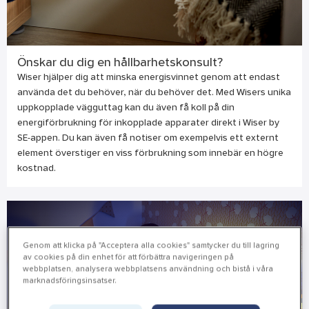
Önskar du dig en hållbarhetskonsult?
Wiser hjälper dig att minska energisvinnet genom att endast
använda det du behöver, när du behöver det. Med Wisers unika
uppkopplade vägguttag kan du även få koll på din
energiförbrukning för inkopplade apparater direkt i Wiser by
SE-appen. Du kan även få notiser om exempelvis ett externt
element överstiger en viss förbrukning som innebär en högre
kostnad.
Genom att klicka på "Acceptera alla cookies" samtycker du till lagring
av cookies på din enhet för att förbättra navigeringen på
webbplatsen, analysera webbplatsens användning och bistå i våra
marknadsföringsinsatser.