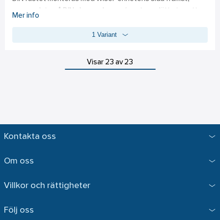
sparar plats på DIN skenan, lossas/monteras lätt utan att 
Mer info
behöva ta bort kablarna först. Fästet säkrar 5mm luft-glapp 
1 Variant
på båda sidor om fästet för att skapa värme/luft cirkulation. 
Har du fler Wiser enheter(gråa och/eller gröna) på samma 
DIN skena, säkrar fästet alltid 5mm luft-glapp på båda sidor. 
Visar 23 av 23
Följ alltid tillverkarens av den aktiva utrustningen 
rekommendationer. Fästet klickas fast och lossas enkelt 
med en skruvmejsel. DIN fästet är designet för Wiser 
modellen som kallas Wiser grön dimmer med Neutral 
terminal/plint / E-nr: 1360938 / Schneider article No: 
CCT5010-0003. Tillverkas i Flamskydds klassat UL94 
Kontakta oss
plast.Följ alltid tillverkarens av den aktiva utrustningen 
rekommendationer.
Om oss
Villkor och rättigheter
Följ oss