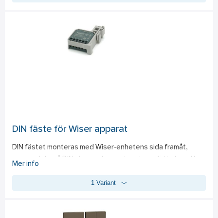
motorlast. Kräver nolla. Med Wiser-appen kan olika 
tidsstyrningsmöjligheter väljas såsom programbar 
veckobaseradstyrning, tidsinställing och astrostyrning. För 
infällt montage i apparatdosa c/c 60mm, vid utanpåliggande 
montage används dosa 35mm. Man måste även ha Wiser 
gateway, e-nr 17 240 04, installerad för att kunna hantera 
rörelsedetektorn via Wiser-appen. Via appen har man 
möjlighet att hantera rörelsedetektorn via mobil eller 
surfplatta. Inställningarna görs via appen. Kommunicerar via 
Zigbee 3.0. Kompletteras med valfri Exxact-ram.
DIN fäste för Wiser apparat
DIN fästet monteras med Wiser-enhetens sida framåt, 
sparar plats på DIN skenan, lossas/monteras lätt utan att 
Mer info
först ta bort kablarna. Fästet säkrar 5mm luft-glapp på båda 
1 Variant
sidor om fästet för att skapa värme/luft cirkulation. Har du 
fler Wiser enheter på samma DIN skena, säkrar fästet alltid 
5mm luft-glapp på båda sidor. Följ alltid tillverkarens av den 
aktiva utrustningen rekommendationer.