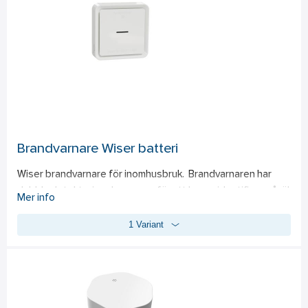
infälld eller utanpåliggande dosa (35 mm) exempelvis bakom 
återfjädrande strömställare eller i befintlig kopplings- eller 
takdosa (mått 43x43x22 mm). Man måste även ha Wiser 
gateway, e-nr 17 240 04, för att kunna hantera pucken via 
Wiser-appen. Via appen har man möjlighet att styra pucken 
via mobil eller surfplatta. Inställningarna gör via appen. 
Kommunicerar via Zigbee 3.0.
Brandvarnare Wiser batteri
Wiser brandvarnare för inomhusbruk.  Brandvarnaren har 
dubbla detekteringskammare, för att kunna identifiera såväl 
Mer info
rök som temperaturökningar.  Brandvarnaren är uppkopplad 
1 Variant
via Wiser by SE-appen och möjliggör för användaren att få 
pushnotiser vid brand eller rökutveckling.  Appinnehavaren 
kan även skapa automationer som exempelvis aktiverar 
belysningen i utvalda rum vid detekterad brand.  Flera 
brandvarnare kan sammankopplas i Wiser-systemet, vilket 
innebär att ifall en detekterar brand eller rökutveckling, 