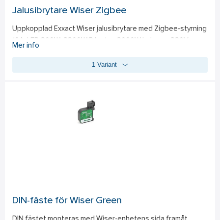
Jalusibrytare Wiser Zigbee
Uppkopplad Exxact Wiser jalusibrytare med Zigbee-styrning 
10A. LED 200W, 2200W R laster, 2000W halogen 230V, 
Mer info
elektronisk transformator 1050VA, 500VA konventionell 
1 Variant
transformator, 1000VA motorlast. Inbyggd tryckknapp för 
manuell av/på. Kräver nolla. Infällt montage i apparatdosa c/c 
60mm, för utanpåliggande montage används dosa 35mm. 
Man måste även ha Wiser gateway, e-nr 14 240 04, för att 
kunna styra jalusibrytaren via Wiser-appen. Via appen har 
man möjlighet att hantera jalusibrytaren via mobil eller 
surfplatta. Inställningarna gör via appen. Kommunicerar via 
ZigBee 3.0. IP20. Kompletteras med valfri Exxact-ram.
DIN-fäste för Wiser Green
DIN fästet monteras med Wiser-enhetens sida framåt, 