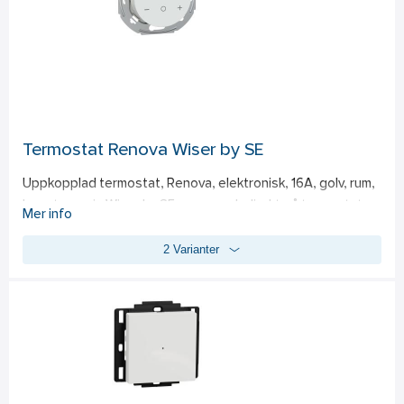
Termostat Renova Wiser by SE
Uppkopplad termostat, Renova, elektronisk, 16A, golv, rum, 
kan styras via Wiser by SE-appen och direkt på termostaten. 
Mer info
Zigbee 3.0. Mät & kontrollera rumstemperaturen. Barnlås. 
2 Varianter
Termostaten kan användas fristående med begränsade 
funktioner. För att alla funktioner ska kunna användas måste 
termostaten anslutas till ett Wiser-system. 
Styrningsalternativ; Direktdrift: Termostaten kan alltid 
styras på installationsplatsen. a. Endast temperaturgivare 
för rumsluft b. Endast golvgivare c. Rumsluftstemperatur för 
styrning och golvgivare för begränsning av 
uppvärmningstemperatur OBS! Termostaten fungerar med 