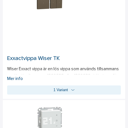
Exxactvippa Wiser TK
Wiser Exxact vippa är en lös vippa som används tillsammans 
med batteriknappen 1360688 eller 1360689 vid byte av färg
Mer info
1 Variant