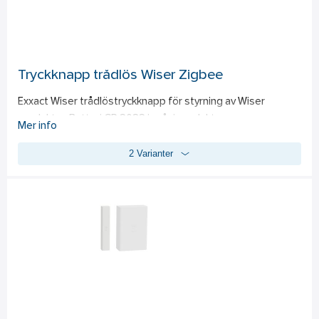
flera golvgivartyper/sensorer. Golvgivare/sensor är inte 
inkluderad.
Tryckknapp trådlös Wiser Zigbee
Exxact Wiser trådlöstryckknapp för styrning av Wiser 
produkter. Batteri CR 2032 ingår i produkten.
Mer info
2 Varianter