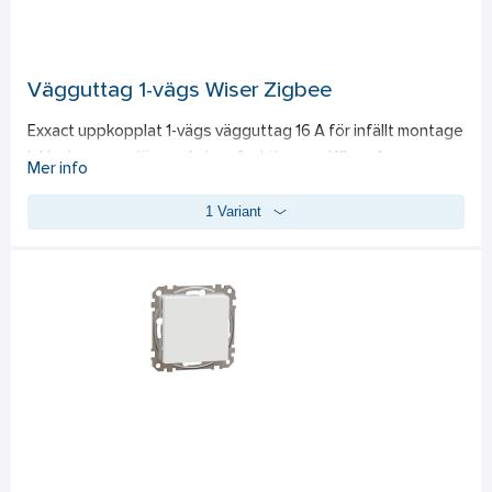
inkluderad.
Vägguttag 1-vägs Wiser Zigbee
Exxact uppkopplat 1-vägs vägguttag 16 A för infällt montage 
inklusive energiövervakningsfunktion med Klass 1 
Mer info
noggrannhet (IEC 62053-21). Till- och frånslag via uttagets 
1 Variant
integrerade tryckknapp eller via Wiser-appen. Man måste 
även ha Wiser gateway, e-nr 17 240 04, för att kunna styra 
och övervaka uttaget via appen. Med Wiser-appen kan olika 
tidsstyrningsmöjligheter väljas såsom 
veckobaseradstyrning, schemaläggning och astrostyrning. I 
appen visas även energiförbrukning för den inkopplade 
enheten. Exempel på användningsområden är alla typer av 
elektriska apparater som man vill styra samt övervaka 
energiförbrukningen på. Kommunicerar via Zigbee 3.0. 
Avsedd för användning i nya eller befintliga installationer. 
IP20/IP40. 230 VAC 50 Hz.