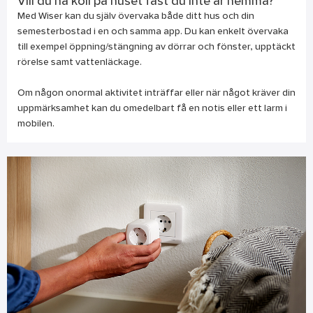
Vill du ha koll på huset fast du inte är hemma?
Med Wiser kan du själv övervaka både ditt hus och din
semesterbostad i en och samma app. Du kan enkelt övervaka
till exempel öppning/stängning av dörrar och fönster, upptäckt
rörelse samt vattenläckage.
Om någon onormal aktivitet inträffar eller när något kräver din
uppmärksamhet kan du omedelbart få en notis eller ett larm i
mobilen.