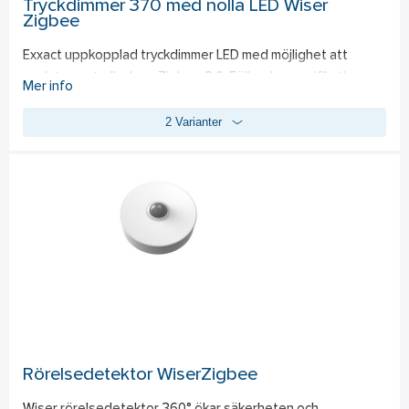
Tryckdimmer 370 med nolla LED Wiser
som slås på och av ökar säkerheten när man inte är hemma. 
Zigbee
Kommunicerar via Zigbee 3.0. 
Exxact uppkopplad tryckdimmer LED med möjlighet att 
ansluta neutralledare. Zigbee 3.0. Följande specifikation 
Mer info
gäller vid ansluten neutralledare: vid reglering av LED-lampa 
2 Varianter
(RC) 0-130 W, (RL) 0-80 W. Glödljus 0-200W. Halogen 0-150W 
och de flesta typer av elektroniska (C)/konventionella 
transformatorer (L) 0-150VA. Utan ansluten neutralledare, 
gäller följande specifikation: LED-lampa (RC) 7-130 W, (RL) 7-
80W. Glödljus 14-200W. Halogen 14-150W. För infällt 
montage i apparatdosa c/c 60mm, vid utanpåliggande 
montage används dosa 35mm. Kräver Wiser gateway, e-nr 
17 240 04, för att kunna hantera dimmern via Wiser by SE-
appen. Via appen har man möjlighet att hantera dimmern via 
mobil eller surfplatta. Inställningarna gör via appen. 
Kommunicerar via Zigbee 3.0. IP20. Kompletteras med valfri 
Exxact-ram.
Rörelsedetektor WiserZigbee