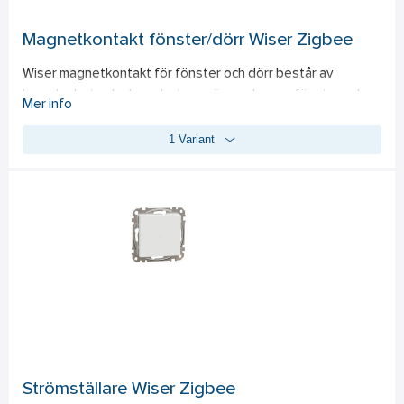
Magnetkontakt fönster/dörr Wiser Zigbee
Wiser magnetkontakt för fönster och dörr består av 
huvudenhet och slavenhet som övervakar om fönster och 
Mer info
dörrar är öppna eller stängda i bostaden. Magnetkontakten 
1 Variant
är uppkopplad och hanteras via Wiser-appen där man kan 
kontrollera att fönster och dörrar är öppna eller stängda 
oavsett om man är hemma eller bortrest. Man måste även ha 
Wiser gateway, e-nr 17 240 04, för att kunna övervaka och 
aktivera magnetkontaktens funktioner via appen. 
Magnetkontakten kan även användas för att aktivera olika 
funktioner i rummen eller hela bostaden, exempelvis att en 
lampa tänds när fönstret i köket är öppet osv. De två 
enheterna, huvudenhet och slav, placeras mittemot 
varandra på fönstret/dörren respektive väggen eller 
dörr-/fönsterkarmen. När kontakten bryts mellan enheterna 
registreras det i appen. Det är möjligt att ställa in att man 
Strömställare Wiser Zigbee
får notis i mobilen när någon av magnetkontakterna 