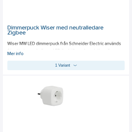
med 5 års drifttid. Mått: 71x67x19mm.
Dimmerpuck Wiser med neutralledare
Zigbee
Wiser MW LED dimmerpuck från Schneider Electric används 
för att styra och dimma LED-ljuskällor och resistiva eller 
Mer info
kapacitiva belastningar. Mulitwire-teknik - fungerar med och 
1 Variant
utan neutralledare Kan styras med Wiser-appen eller lokalt 
med mekaniska tryckknappar Dimmer är ZigBee 3.0-
certifierad Utrustad med grön/röd/orange LED-
programmeringsindikator. Tack vare Multiwire-tekniken kan 
dimmerpucken driva LED-belastningar under 1W/VA med 
neutralledaren ansluten. Enheten har överhettningsskydd, 
kortslutningsskydd och automatiskt överbelastningsskydd. 
Strömförbrukningen i standbyläge är mindre än 0,3 W. 
Lasthanteringen för 230V LED-ljus är 200W, glödlampa och 
230V halogenlampa är 300W och halogenlampa med 