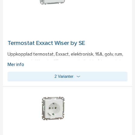
Termostat Exxact Wiser by SE
Uppkopplad termostat, Exxact, elektronisk, 16A, golv, rum, 
kan styras via Wiser by SE-appen och direkt på termostaten. 
Mer info
Zigbee 3.0. Mät & kontrollera rumstemperaturen. Barnlås. 
2 Varianter
Termostaten kan användas fristående med begränsade 
funktioner. För att alla funktioner ska kunna användas måste 
termostaten anslutas till ett Wiser-system. 
Styrningsalternativ; Direktdrift: Termostaten kan alltid 
styras på installationsplatsen. a. Endast temperaturgivare 
för rumsluft b. Endast golvgivare c. Rumsluftstemperatur för 
styrning och golvgivare för begränsning av 
uppvärmningstemperatur OBS! Termostaten fungerar med 
flera golvgivartyper/sensorer. Golvgivare/sensor är inte 