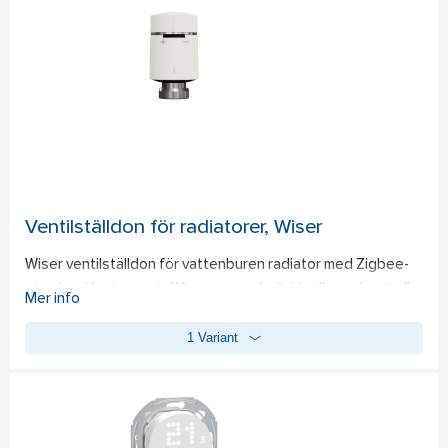
gäller följande specifikation: LED-lampa (RC) 7-130 W, (RL) 7-
80W. Glödljus 14-200W. Halogen 14-150W. För infällt 
montage i apparatdosa c/c 60mm, vid utanpåliggande 
montage används dosa 35mm. Kräver Wiser gateway, e-nr 
17 240 04, för att kunna hantera vriddimmern via Wiser by 
SE-appen. Via appen har man möjlighet att hantera 
vriddimmern via mobil eller surfplatta. Inställningarna görs via 
appen. Kommunicerar via Zigbee 3.0. Kompletteras med 
valfri Exxact-ram.
Ventilställdon för radiatorer, Wiser
Wiser ventilställdon för vattenburen radiator med Zigbee-
styrning. Hanteras via Wiser-appen.Individuell rumskontroll 
Mer info
och schemaläggning via Wiser-appen. Fungerar med 
1 Variant
Amazon Alexa och Google Assistant. Max antal enheter 
32st upp till 16 rum. Batteri 3V/LR03 AAA. Vit.