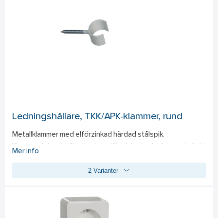
Ledningshållare, TKK/APK-klammer, rund
Metallklammer med elförzinkad härdad stålspik. 
Klammerdelen är tillverkad av elförzinkad och elektrostatiskt 
Mer info
pulverlackerad plåt. För förläggning av runda kablar. 
2 Varianter
Temperaturområde: -40ºC till +250ºC.