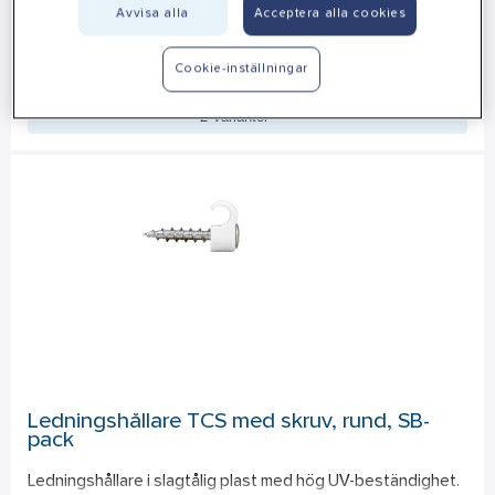
Avvisa alla
Acceptera alla cookies
Toppklämma Torix T6 för 0,5-6,0 mm². Godkänd för koppling 
av en-, fler-, mång- och extra mångtrådiga ledare och 
Cookie-inställningar
Mer info
kombinationer av dessa. Försedd med testhål för 
2 Varianter
spänningsprovning utan demontering som dock kan göras. 
Toppen har sexkantfäste för montering med skruvdragare. 
Max kabelarea 12,5 mm². S-märkt. 
* Gäller ej för 2x0,5 mm² RK.
Ledningshållare TCS med skruv, rund, SB-
pack
Ledningshållare i slagtålig plast med hög UV-beständighet. 