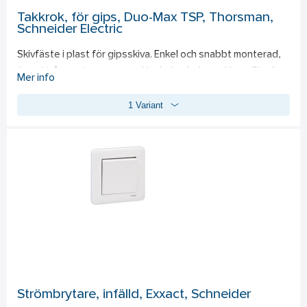
Takkrok, för gips, Duo-Max TSP, Thorsman,
Schneider Electric
Skivfäste i plast för gipsskiva. Enkel och snabbt monterad, 
även i trånga utrymmen med isolering bakom skivan. Stadig 
Mer info
förankring. Levereras med krok. Demonteras enkelt genom 
1 Variant
att klippa av fjädern.
Strömbrytare, infälld, Exxact, Schneider