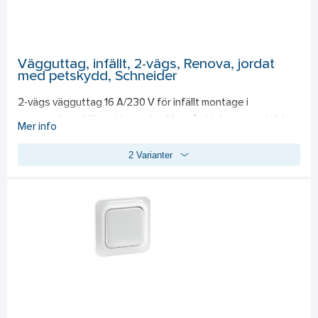
Vägguttag, infällt, 2-vägs, Renova, jordat
med petskydd, Schneider
2-vägs vägguttag 16 A/230 V för infällt montage i 
apparatdosa. Vägguttagen har klor så att de passar i äldre 
Mer info
apparatdosor utan skruvring. Termoplast.
2 Varianter