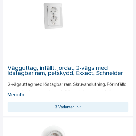
Vägguttag, infällt, jordat, 2-vägs med
löstagbar ram, petskydd, Exxact, Schneider
2-vägsuttag med löstagbar ram. Skruvanslutning. För infälld 
montering i apparatdosa c/c 60 mm. Uttagen har två 
Mer info
neutrala överkopplingsklämmor. Komplett med täckram.
3 Varianter