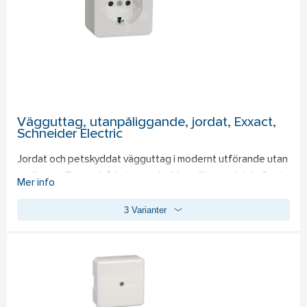
Vägguttag, utanpåliggande, jordat, Exxact,
Schneider Electric
Jordat och petskyddat vägguttag i modernt utförande utan 
synlig ram. Passar både i nya och äldre miljöer, och i de flesta 
Mer info
av husets alla rum. För utanpåliggande montage, med 
3 Varianter
skruvanslutning. Komplett produkt. IP20, men IP21 då kabeln 
förs in underifrån. De utanpåliggande vägguttagen har 
samma blanka vita färg som den infällda Exxact-serien. 
Produkten är enkel att installera tack vare sin smarta 
konstruktion.  