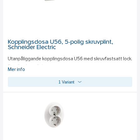
1-vägsuttaget har en ny insats som ger mer utrymme för 
kabelanslutning. Enkelt att justera tack vare avlånga 
fixeringshål. Stora kabelutlösningsknappar och koniska 
anslutningar för kablar. 
2-vägs och 4-vägsuttagen har fått förbättrade markeringar 
och större kabelutlösningsknappar. Ytterligare fixeringshål 
Kopplingsdosa U56, 5-polig skruvplint,
finns på bottenplattan för en mer tillförlitlig fastsättning på 
Schneider Electric
väggen.
Utanpåliggande kopplingsdosa U56 med skruvfastsatt lock. 
5-polig skruvplint. 
Mer info
1 Variant