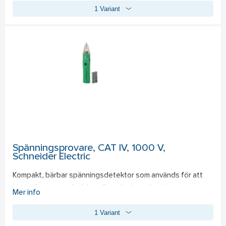
1 Variant
batterinivå. Överspänningsskydd av instrumentet vid 
anslutning av överspänning. Spänningsområde 2-300 V. 
Levereras med 1 st A23-batteri.
Spänningsprovare, CAT IV, 1000 V,
Schneider Electric
Kompakt, bärbar spänningsdetektor som används för att 
kontrollera om en ledning eller ett vägguttag är 
Mer info
strömförande. Både ljudsignal och visuell mätning. CAT IV 
1 Variant
1000 V. Levereras komplett med batteri (2 st AAA). 
Spänningsområde 5-1000 V AC (50/60 Hz). 