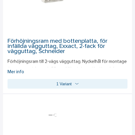
Förhöjningsram med bottenplatta, för
infällda vägguttag, Exxact, 2-fack för
vägguttag, Schneider
Förhöjningsram till 2-vägs vägguttag. Nyckelhål för montage 
över apparatdosa c/c 60 mm. Utbrytningar i bottendel. 
Mer info
Separat bottendel och förhöjningsram förenklar 
1 Variant
installationen. Kompletteras med valfri Exxact-apparat.