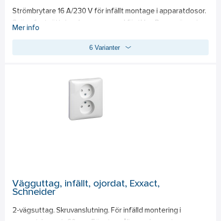
Strömbrytare 16 A/230 V för infällt montage i apparatdosor. 
Snäppfastsättning, levereras med fästklor. Passar även i 
Mer info
äldre apparatdosor. Alla insatser har skruvanslutning. 
6 Varianter
Termoplast.
Vägguttag, infällt, ojordat, Exxact,
Schneider
2-vägsuttag. Skruvanslutning. För infälld montering i 