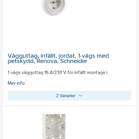
Vägguttag, infällt, jordat, 1-vägs med
petskydd, Renova, Schneider
1-vägs vägguttag 16 A/230 V för infällt montage i 
apparatdosa. Vägguttagen har klor så att de passar i äldre 
Mer info
apparatdosor utan skruvring. Uttagen kan kopplas ihop i 
2 Varianter
kombinationsmontage med hjälp av Renova 
kombinationsramar. Termoplast.