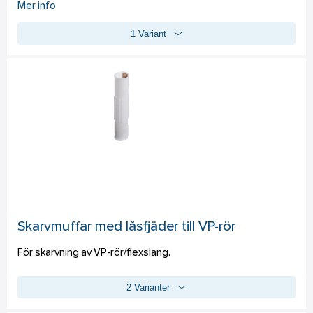
Mer info
används ram 22 mm. Uttaget har två neutrala 
1 Variant
överkopplingsklämmor. Levereras utan klor.
Skarvmuffar med låsfjäder till VP-rör
För skarvning av VP-rör/flexslang.
2 Varianter