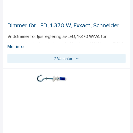
Dimmer för LED, 1-370 W, Exxact, Schneider
Vriddimmer för ljusreglering av LED, 1-370 W/VA för 
ljusreglering. Vid reglering av bakkantstyrd LED lampa (RC) 1-
Mer info
200 VA. Glödljus, 230 V halogenlampor (R) och de flesta 
2 Varianter
typer av elektroniska (C) transformatorer 1-370 W/VA, 
skruvanslutning. Med möjlighet att koppla in neutralledare 
för bättre dimningsprestanda särskilt för lägre belastningar 
ner till 1 W. Utan neutralledare är min effekten 3 W. Till- och 
frånslag via tryck på vred, trappomkoppling. För infällt 
montage i apparatdosa c/c 60 mm, för utanpåliggande 
montage används dosa 35 mm. 