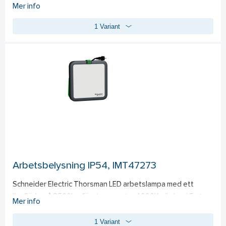
apparatdosa c/c 60 mm. För utanpåliggande montage 
Mer info
används ram 22 mm. Uttaget har två neutrala 
1 Variant
överkopplingsklämmor. Levereras utan klor.
Arbetsbelysning IP54, IMT47273
Schneider Electric Thorsman LED arbetslampa med ett 
ljusflöde på 8500lm, färgtemperatur 4000K, dimbar i 5 steg, 
Mer info
IP54, IK08, typ A+C 2.4A USB, Schuko-uttag, hybrid E/F 
1 Variant
plugg, 5 m lång kabelDen höga IP54- och IK08-klassningen 