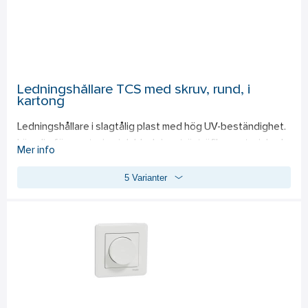
Ledningshållare TCS med skruv, rund, i
kartong
Ledningshållare i slagtålig plast med hög UV-beständighet. 
Lämplig för montering i dubbelgips, trä, träfibermaterial och 
Mer info
lättbetong med skruvplugg. Kan även monteras direkt i 
5 Varianter
hårda material som betong i ett förborrat 4 mm hål. Även för 
utomhusbruk. Temperaturområde: -40°C till +80°C. Bitstyp: 
Philip nummer 2.