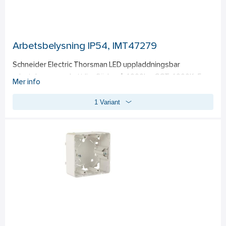
Arbetsbelysning IP54, IMT47279
Schneider Electric Thorsman LED uppladdningsbar 
arbetslampa med ett ljusflöde på 4000lm, CCT 4000K, 5-
Mer info
stegs dimbar, IP54, IK08, typ A+C 2.4A USB, 
1 Variant
tvåstiftskontakt utan jord, 3 meter lång kabel. Den 
uppladdningsbara arbetslampan har en lång driftstid – från 
2 timmar upp till 8 timmar (beroende på ljusnivåutgången). 
Inbyggt USB-uttag för laddning av mobila enheter med 2-
portar typ A och typ C 2.4A. Den höga IP54- och IK08-
klassningen gör denna arbetslampa idealisk för tuffa 
förhållanden både inomhus och utomhus. Kabelförvaringen 
för den 3 meter långa strömkabeln hjälper till att förhindra 
kabelskador.  Patenterad upphängningsrem och det 
vinkeljusterbara handtaget gör den enkel att transportera, 
bära, placera, montera eller hänga upp, och är också 