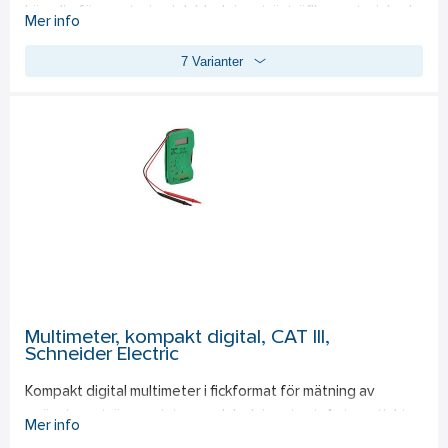
Lämplig för montering i dubbelgips, trä, träfibermaterial och 
Mer info
lättbetong med skruvplugg. Kan även monteras direkt i 
7 Varianter
hårda material som betong i ett förborrat 4 mm hål. Även för 
utomhusbruk. Temperaturområde: -40°C till +80°C. Bitstyp: 
Philip nummer 2.
Multimeter, kompakt digital, CAT III,
Schneider Electric
Kompakt digital multimeter i fickformat för mätning av 
spänning, ström, resistens och ledningstest. Automatiskt 
Mer info
områdesval. Integrerade testsladdar. Summer. Varnar vid låg 