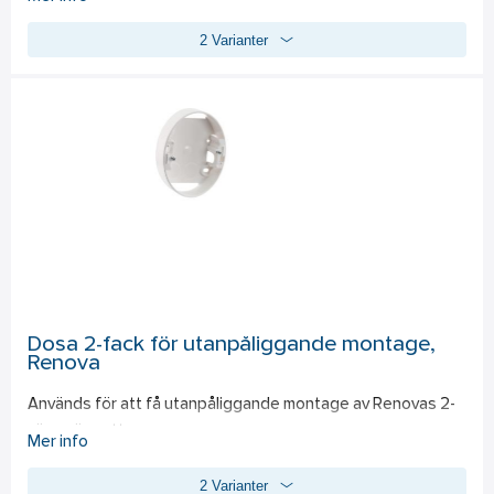
200 VA. Glödljus, 230 V halogenlampor (R) och de flesta 
2 Varianter
typer av elektroniska (C) transformatorer 1-370 W/VA, 
skruvanslutning. Med möjlighet att koppla in neutralledare 
för bättre dimningsprestanda särskilt för lägre belastningar 
ner till 1 W. Utan neutralledare är min effekten 3 W. Till- och 
frånslag via tryck på vred, trappomkoppling. För infällt 
montage i apparatdosa c/c 60 mm, för utanpåliggande 
montage används dosa 35 mm. 
Dosa 2-fack för utanpåliggande montage,
Renova
Används för att få utanpåliggande montage av Renovas 2-
vägs vägguttag.
Mer info
2 Varianter