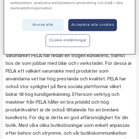
webbplatsen, analysera webbplatsens användning och bistå i våra
använda, men med slutanvändarens behov i fokus. De
marknadsföringsinsatser.
välutvecklade och funktionella produkter som finns i
sortimentet passar lika bra för arbetsplatsen som för
Avvisa alla
Acceptera alla cookies
garage och hemmaverkstad.
Cookie-inställningar
Nya affärsmöjligheter för dig
Varumärket PELA har redan en trogen kundkrets, främst
hos de som jobbar med bilar och i verkstäder. För dessa är
PELA ett välkänt varumärke med produkter som
användarna vet har hög prestanda och kvalitet.
PELA har
också stor synlighet på flera sociala plattformar vilket
bidrar till hög kundigenkänning.
Eftersom verktyg och
maskiner från PELA håller en bra prisbild och hög
produktkvalitet är de också tilltalande för en bredare
kundkrets. För dig är detta en god affärsmöjlighet för din
butik.
Med våra olika butikslösningar som enkelt anpassas
efter behov och utrymme, och vår butikskommunikation