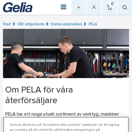
0
Start
Vårt erbjudande
Starka varumärken
PELA
Om PELA för våra
återförsäljare
PELA har ett noga utvalt sortiment av verktyg, maskiner
och utrustning för både proffs och entusiaster. När PELA
Genom att klicka på "Acceptera alla cookies" samtycker du till lagring
utvecklar sina verktyg tar de fram sådant de själv vill
av cookies på din enhet för att förbättra navigeringen på