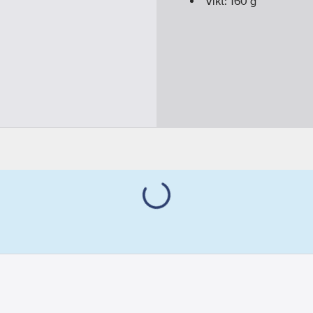
Vikt:
160
g