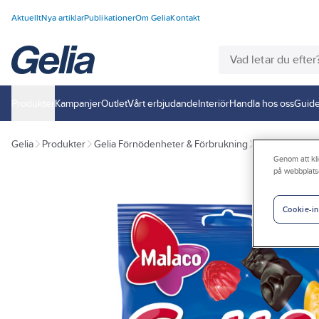
Aktuellt
Nya artiklar
Publikationer
Om Gelia
Kontakt
Produkter
Kampanjer
Outlet
Vårt erbjudande
Interiör
Handla hos oss
Guide
Gelia
Produkter
Gelia Förnödenheter & Förbrukning
Livsmedel
Ko
Genom att kli
på webbplats
Cookie-in