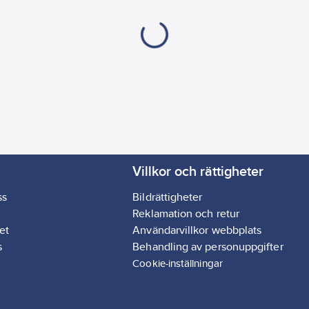
Villkor och rättigheter
ss
Bildrättigheter
Reklamation och retur
et
Användarvillkor webbplats
s
Behandling av personuppgifter
Cookie-inställningar