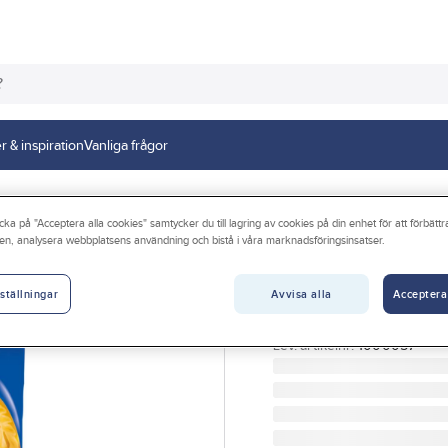
r & inspiration
Vanliga frågor
nfektyr
cka på "Acceptera alla cookies" samtycker du till lagring av cookies på din enhet för att förbätt
en, analysera webbplatsens användning och bistå i våra marknadsföringsinsatser.
CLOETTA
Gott & Blandat O
Avvisa alla
Acceptera
ställningar
GODIS GOTT & BLANDAT
Artikelnr:
5100000019
Lev. artikelnr:
1000057