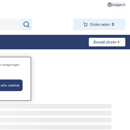
Logga in
Orderrader:
0
Beställ direkt
ra navigeringen
riginal
 alla cookies
 ORIGINAL