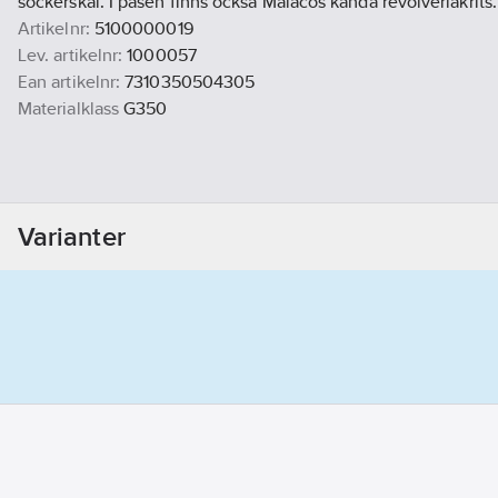
sockerskal. I påsen finns också Malacos kända revolverlakrits.
Artikelnr:
5100000019
Lev. artikelnr:
1000057
Ean artikelnr:
7310350504305
Materialklass
G350
Varianter