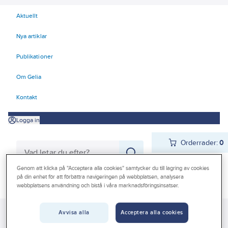
Aktuellt
Nya artiklar
Publikationer
Om Gelia
Kontakt
Logga in
Orderrader:
0
Genom att klicka på "Acceptera alla cookies" samtycker du till lagring av cookies
på din enhet för att förbättra navigeringen på webbplatsen, analysera
Produkter
Beställ direkt
webbplatsens användning och bistå i våra marknadsföringsinsatser.
Kampanjer
Avvisa alla
Acceptera alla cookies
Gelia
Produkter
Gelia Förnödenheter & Förbrukning
Livsmedel
Outlet
Konfektyr