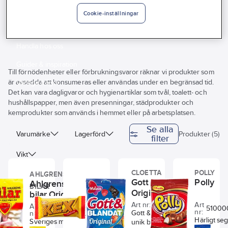
Vårt erbjudande
Cookie-inställningar
Konfektyr
Interiör
Handla hos oss
Guider & inspiration
Till förnödenheter eller förbrukningsvaror räknar vi produkter som
är avsedda att konsumeras eller användas under en begränsad tid.
Vanliga frågor
Det kan vara dagligvaror och hygienartiklar som tvål, toalett- och
hushållspapper, men även presenningar, städprodukter och
kemprodukter som används i hemmet eller på arbetsplatsen.
Se alla
Varumärke
Lagerförd
Produkter (5)
filter
Vikt
CLOETTA
POLLY
AHLGRENS
Gott & Blandat
Polly
CLOETTA
Ahlgrens
BILAR
Kexchoklad
Original
bilar Original
Art nr:
5100000019
Art
Art
51000
5100000002
nr:
Gott & Blandat är en
nr:
Art
5100000015
Härligt se
nr:
Sveriges mest
unik blandning av sött,