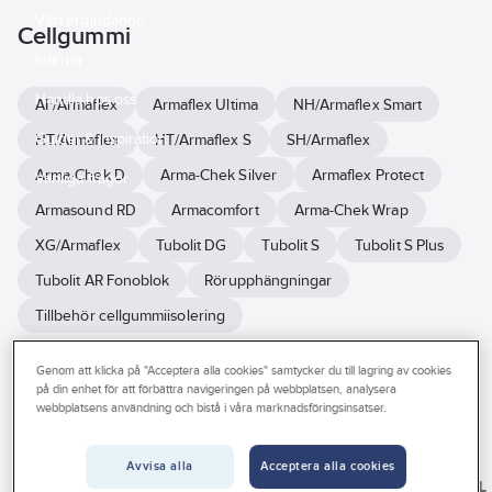
Vårt erbjudande
Cellgummi
Interiör
Handla hos oss
AF/Armaflex
Armaflex Ultima
NH/Armaflex Smart
Guider & inspiration
HT/Armaflex
HT/Armaflex S
SH/Armaflex
Arma-Chek D
Arma-Chek Silver
Armaflex Protect
Vanliga frågor
Armasound RD
Armacomfort
Arma-Chek Wrap
XG/Armaflex
Tubolit DG
Tubolit S
Tubolit S Plus
Tubolit AR Fonoblok
Rörupphängningar
Tillbehör cellgummiisolering
Genom att klicka på "Acceptera alla cookies" samtycker du till lagring av cookies
Se
på din enhet för att förbättra navigeringen på webbplatsen, analysera
alla
Varumärke
Lagerförd
Produkter (106)
webbplatsens användning och bistå i våra marknadsföringsinsatser.
filter
Har miljövarudeklaration (EPD)
Avvisa alla
Acceptera alla cookies
ARMACELL
ARMACELL
ARMACELL
ARMACELL
Byggvarubedömningen