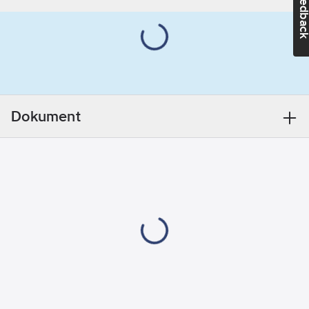
Feedba
snabb att montera.
Fysiologiskt neutral
Ytterdiameter:
och rötsäker.
140
mm
Tillverkas helt utan
Utförande:
freoner typ CFC, HCFC
Anvisningsslitsad
eller HFC.
Värmeledningstal
Dokument
(lambdavärde): =0,040
W/mk vid +40°C.
Levereras i länger om
2 meter.
Artikelnr:
45204114
Lev.
TL-114/13-DG
artikelnr:
Ean
7612207143775
artikelnr:
Materialklass
POI800