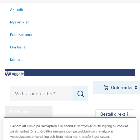
Aktuellt
Nya artiklar
Publikationer
Om Gelia
Kontakt
Logga in
Orderrader:
0
Produkter
Beställ direkt
Kampanjer
Genom att klicka på "Acceptera alla cookies" samtycker du till lagring av cookies
Gelia
Produkter
Teknisk isolering
Cellgummi
Tubolit DG
på din enhet för att förbättra navigeringen på webbplatsen, analysera
Outlet
webbplatsens användning och bistå i våra marknadsföringsinsatser.