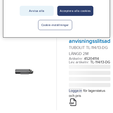
Vårt erbjudande
ARMACELL
Rörisolering
Avvisa alla
Acceptera alla cookies
Interiör
Tubolit DG,
Handla hos oss
(värmeisolering)
Cookie-inställningar
Guider & inspiration
13mm
anvisningsslitsad
Vanliga frågor
TUBOLIT TL-114/13-DG
LÄNGD 2M
Artikelnr:
45204114
Lev. artikelnr:
TL-114/13-DG
Logga in
för lagerstatus
och pris