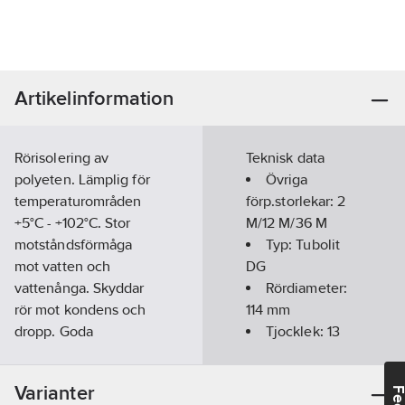
Artikelinformation
Rörisolering av
Teknisk data
polyeten. Lämplig för
Övriga
temperaturområden
förp.storlekar:
2
+5°C - +102°C. Stor
M/12 M/36 M
motståndsförmåga
Typ:
Tubolit
mot vatten och
DG
vattenånga. Skyddar
Rördiameter:
rör mot kondens och
114
mm
dropp. Goda
Tjocklek:
13
egenskaper vid
mm
markförläggning.
Längd:
Varianter
Förslitsad, enkel och
2000
mm