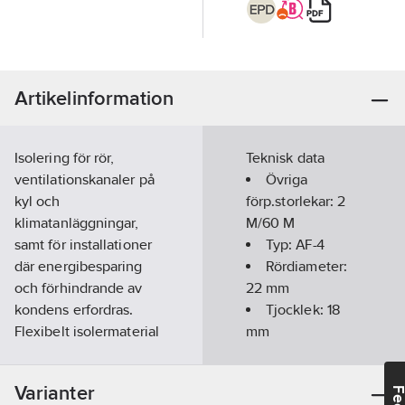
Artikelinformation
Isolering för rör,
Teknisk data
ventilationskanaler på
Övriga
kyl och
förp.storlekar:
2
klimatanläggningar,
M/60 M
samt för installationer
Typ:
AF-4
där energibesparing
Rördiameter:
och förhindrande av
22
mm
kondens erfordras.
Tjocklek:
18
Flexibelt isolermaterial
mm
med slutna celler.
Längd:
Högt
2000
mm
Varianter
ånggenomgångsmotstånd