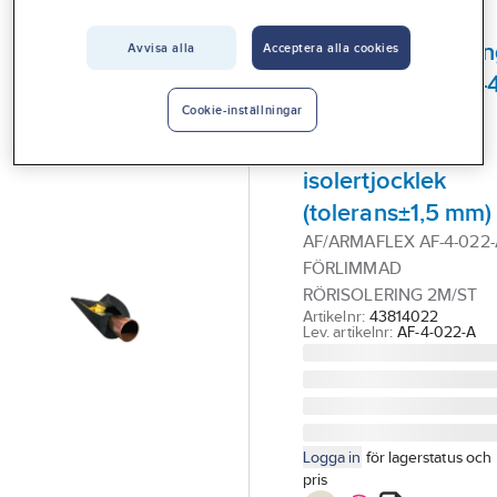
Vårt erbjudande
ARMACELL
Cellgummiisoleri
Avvisa alla
Acceptera alla cookies
Interiör
AF/ArmaFlex AF-4
Handla hos oss
Förlimmad slang
Cookie-inställningar
Guider & inspiration
med ökande
isolertjocklek
Vanliga frågor
(tolerans±1,5 mm)
AF/ARMAFLEX AF-4-022
FÖRLIMMAD
RÖRISOLERING 2M/ST
Artikelnr:
43814022
Lev. artikelnr:
AF-4-022-A
Logga in
för lagerstatus och
pris