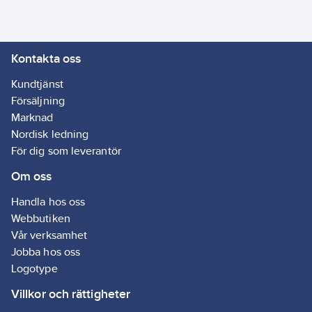
gör produkten särskilt
lämplig för
användning i
Kontakta oss
offentliga byggnader
och processindustrier.
Kundtjänst
Artikelnr:
43814022
Försäljning
Lev.
Marknad
AF-4-022-A
artikelnr:
Nordisk ledning
Ean
För dig som leverantör
7612207254020
artikelnr:
Om oss
Materialklass
POG201
Handla hos oss
Webbutiken
Vår verksamhet
Jobba hos oss
Logotype
Villkor och rättigheter