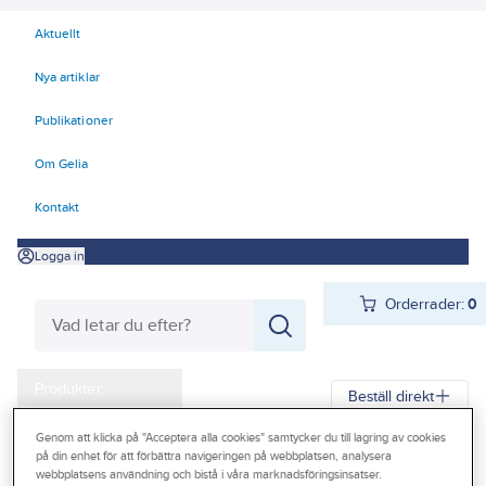
Aktuellt
Nya artiklar
Publikationer
Om Gelia
Kontakt
Logga in
Orderrader:
0
Produkter
Beställ direkt
Kampanjer
Genom att klicka på "Acceptera alla cookies" samtycker du till lagring av cookies
Gelia
Produkter
Teknisk isolering
Cellgummi
AF/Armaflex
på din enhet för att förbättra navigeringen på webbplatsen, analysera
Outlet
webbplatsens användning och bistå i våra marknadsföringsinsatser.