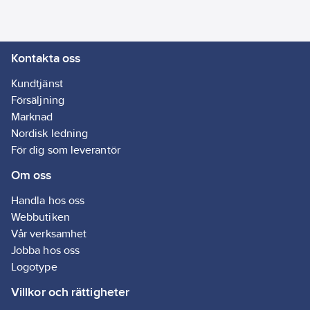
gör produkten särskilt
lämplig för
användning i
Kontakta oss
offentliga byggnader
och processindustrier.
Kundtjänst
Artikelnr:
43802064
Försäljning
Lev.
Marknad
AF-2-064
artikelnr:
Nordisk ledning
Ean
För dig som leverantör
7612207251517
artikelnr:
Om oss
Materialklass
POG20A
Handla hos oss
Webbutiken
Vår verksamhet
Jobba hos oss
Logotype
Villkor och rättigheter