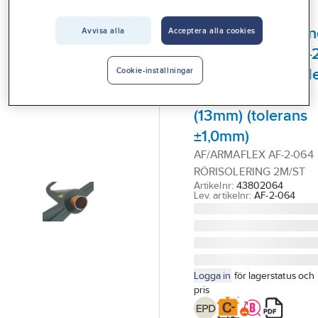
Vårt erbjudande
ARMACELL
Cellgummiisoleri
Avvisa alla
Acceptera alla cookies
Interiör
AF/ArmaFlex AF-2
Handla hos oss
slang med ökand
Cookie-inställningar
Guider & inspiration
isolertjocklek
(13mm) (tolerans
Vanliga frågor
±1,0mm)
AF/ARMAFLEX AF-2-064
RÖRISOLERING 2M/ST
Artikelnr:
43802064
Lev. artikelnr:
AF-2-064
Logga in
för lagerstatus och
pris