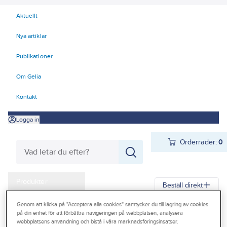
Aktuellt
Nya artiklar
Publikationer
Om Gelia
Kontakt
Logga in
Orderrader:
0
Produkter
Beställ direkt
Kampanjer
Genom att klicka på "Acceptera alla cookies" samtycker du till lagring av cookies
Gelia
Produkter
Teknisk isolering
Cellgummi
AF/Armaflex
på din enhet för att förbättra navigeringen på webbplatsen, analysera
Outlet
webbplatsens användning och bistå i våra marknadsföringsinsatser.