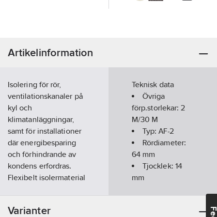
Artikelinformation
Isolering för rör,
Teknisk data
ventilationskanaler på
Övriga
kyl och
förp.storlekar:
2
klimatanläggningar,
M/30 M
samt för installationer
Typ:
AF-2
där energibesparing
Rördiameter:
och förhindrande av
64
mm
kondens erfordras.
Tjocklek:
14
Flexibelt isolermaterial
mm
med slutna celler.
Längd:
Högt
2000
mm
Varianter
ånggenomgångsmotstånd